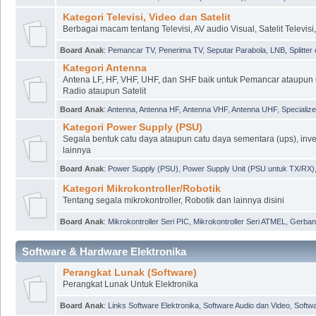
Kategori Televisi, Video dan Satelit
Berbagai macam tentang Televisi, AV audio Visual, Satelit Televis
Board Anak
:
Pemancar TV
,
Penerima TV
,
Seputar Parabola
,
LNB, Splitter 
Kategori Antenna
Antena LF, HF, VHF, UHF, dan SHF baik untuk Pemancar ataupun u
Radio ataupun Satelit
Board Anak
:
Antenna
,
Antenna HF
,
Antenna VHF
,
Antenna UHF
,
Specializ
Kategori Power Supply (PSU)
Segala bentuk catu daya ataupun catu daya sementara (ups), inver
lainnya
Board Anak
:
Power Supply (PSU)
,
Power Supply Unit (PSU untuk TX/RX)
Kategori Mikrokontroller/Robotik
Tentang segala mikrokontroller, Robotik dan lainnya disini
Board Anak
:
Mikrokontroller Seri PIC
,
Mikrokontroller Seri ATMEL
,
Gerbang
Software & Hardware Elektronika
Perangkat Lunak (Software)
Perangkat Lunak Untuk Elektronika
Board Anak
:
Links Software Elektronika
,
Software Audio dan Video
,
Softw