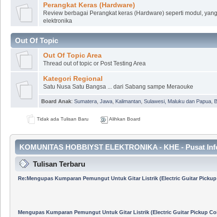
Perangkat Keras (Hardware)
Review berbagai Perangkat keras (Hardware) seperti modul, yang
elektronika
Out Of Topic
Out Of Topic Area
Thread out of topic or Post Testing Area
Kategori Regional
Satu Nusa Satu Bangsa ... dari Sabang sampe Meraouke
Board Anak
:
Sumatera
,
Jawa
,
Kalimantan
,
Sulawesi, Maluku dan Papua
,
B
Tidak ada Tulisan Baru
Alihkan Board
KOMUNITAS HOBBIYST ELEKTRONIKA - KHE - Pusat Inf
Tulisan Terbaru
Re:Mengupas Kumparan Pemungut Untuk Gitar Listrik (Electric Guitar Pickup 
Mengupas Kumparan Pemungut Untuk Gitar Listrik (Electric Guitar Pickup Coi