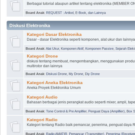
Berbagai tutorial ataupun artikel tentang elektronika (MEMBER O
Board Anak
:
REQUEST : Artikel, E-Book, dan Lainnya
Diskusi Elektronika
Kategori Dasar Elektronika
Dasar - dasar Elektronika seperti komponen, alat ukur dan lainnya
Board Anak
:
Alat Ukur
,
Komponen Aktif
,
Komponen Passive
,
Sejarah Elekt
Kategori Drone
diskusi tentang membuat, mengembangkan, menggunakan produk, 
multirotor dan lainnya
Board Anak
:
Diskusi Drone
,
My Drone
,
Diy Drone
Kategori Aneka Elektronika
Aneka Proyek Elektronika Umum
Kategori Audio
Bahasan berbagai jenis perangkat audio seperti mixer, ampli, tap
Board Anak
:
Tone Control & Pre Amplifier
,
Penguat Daya (Amplifier)
,
Box 
Kategori Radio
Kategori tentang Radio baik pemancar, penerima, penguat daya R
Board Anak
:
Radio AMATIR
,
Pemancar (Transmitter)
,
Penerima (Receiver