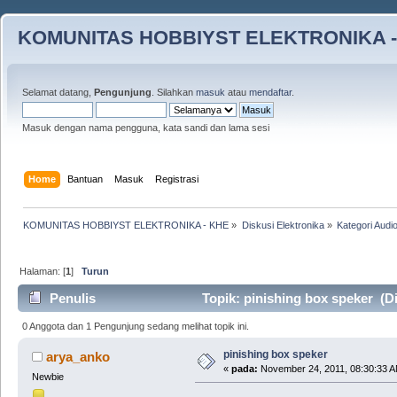
KOMUNITAS HOBBIYST ELEKTRONIKA -
Selamat datang,
Pengunjung
. Silahkan
masuk
atau
mendaftar
.
Masuk dengan nama pengguna, kata sandi dan lama sesi
Home
Bantuan
Masuk
Registrasi
KOMUNITAS HOBBIYST ELEKTRONIKA - KHE
»
Diskusi Elektronika
»
Kategori Audi
Halaman: [
1
]
Turun
Penulis
Topik: pinishing box speker (Di
0 Anggota dan 1 Pengunjung sedang melihat topik ini.
pinishing box speker
arya_anko
«
pada:
November 24, 2011, 08:30:33 A
Newbie