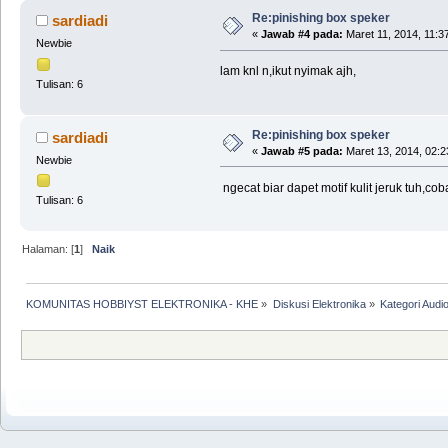
Re:pinishing box speker
sardiadi
«
Jawab #4 pada:
Maret 11, 2014, 11:3
Newbie
lam knl n,ikut nyimak ajh,
Tulisan: 6
Re:pinishing box speker
sardiadi
«
Jawab #5 pada:
Maret 13, 2014, 02:2
Newbie
ngecat biar dapet motif kulit jeruk tuh,c
Tulisan: 6
Halaman: [
1
]
Naik
KOMUNITAS HOBBIYST ELEKTRONIKA - KHE
»
Diskusi Elektronika
»
Kategori Audi