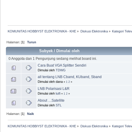
KOMUNITAS HOBBIYST ELEKTRONIKA - KHE
»
Diskusi Elektronika
»
Kategori Telev
Halaman: [
1
]
Turun
Subyek
/
Dimulai oleh
0 Anggota dan 1 Pengunjung sedang melihat board ini.
Cara Buat VGA Splitter Sendiri
Dimulai oleh
TDWG
all tentang LNB Cband, KUband, Sband
Dimulai oleh dana
«
1
2
»
LNB Polarisasi L&R
Dimulai oleh
lutfi
«
1
2
»
About ....Satellite
Dimulai oleh
STL
Halaman: [
1
]
Naik
KOMUNITAS HOBBIYST ELEKTRONIKA - KHE
»
Diskusi Elektronika
»
Kategori Telev