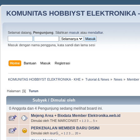
KOMUNITAS HOBBIYST ELEKTRONIKA -
Selamat datang,
Pengunjung
. Silahkan
masuk
atau
mendaftar
.
Masuk dengan nama pengguna, kata sandi dan lama sesi
Home
Bantuan
Masuk
Registrasi
KOMUNITAS HOBBIYST ELEKTRONIKA - KHE
»
Tutorial & News
»
News
»
Member 
Halaman: [
1
]
Turun
Subyek
/
Dimulai oleh
0 Anggota dan 4 Pengunjung sedang melihat board ini.
Mejeng Area + Biodata Member Elektronika.web.id
Dimulai oleh THE MARCONIST
«
1
2
3
...
5
»
PERKENALAN MEMBER BARU DISINI
Dimulai oleh
isurG_
«
1
2
3
...
20
»