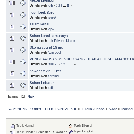
Absen Member
Dimulai oleh
lutfi
«
1
2
3
...
11
»
Test Topik Baru
Dimulai oleh
isurG_
salam kenal
Dimulai oleh
jojok
Salam kenal semuanya..
Dimulai oleh
Lek Priyono Klaten
Skema sound 18 inc
Dimulai oleh
Adin ocol
PENGHAPUSAN MEMBER YANG TIDAK AKTIF SELAMA 300 H
Dimulai oleh
isurG_
«
1
2
3
...
5
»
power afex h900tef
Dimulai oleh
sardiadi
Salam Lebaran
Dimulai oleh
lutfi
Halaman: [
1
]
Naik
KOMUNITAS HOBBIYST ELEKTRONIKA - KHE
»
Tutorial & News
»
News
»
Member 
Topik Normal
Topik Dikunci
Topik Lengket
Topik Hangat (Lebih dari 15 jawaban)