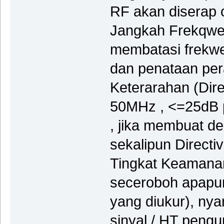
RF akan diserap o
Jangkah Frekqwe
membatasi frekwen
dan penataan pera
Keterarahan (Di
50MHz , <=25dB 
, jika membuat 
sekalipun Directiv
Tingkat Keamanan
seceroboh apapun 
yang diukur), nya
sinyal / HT peng