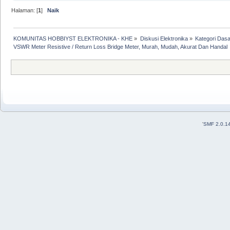
Halaman: [
1
]
Naik
KOMUNITAS HOBBIYST ELEKTRONIKA - KHE
»
Diskusi Elektronika
»
Kategori Dasa
VSWR Meter Resistive / Return Loss Bridge Meter, Murah, Mudah, Akurat Dan Handal
'
SMF 2.0.1