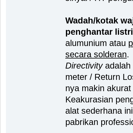
Wadah/kotak waj
penghantar listr
alumunium atau
p
secara solderan
.
Directivity
adalah 
meter / Return Lo
nya makin akurat
Keakurasian peng
alat sederhana in
pabrikan professi