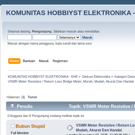
KOMUNITAS HOBBIYST ELEKTRONIKA -
Selamat datang,
Pengunjung
. Silahkan
masuk
atau
mendaftar
.
Masuk dengan nama pengguna, kata sandi dan lama sesi
Home
Bantuan
Masuk
Registrasi
KOMUNITAS HOBBIYST ELEKTRONIKA - KHE
»
Diskusi Elektronika
»
Kategori Dasa
VSWR Meter Resistive / Return Loss Bridge Meter, Murah, Mudah, Akurat Dan Handal
Halaman: [
1
]
Turun
Penulis
Topik: VSWR Meter Resistive / 
4234 kali)
0 Anggota dan 8 Pengunjung sedang melihat topik ini.
VSWR Meter Resistive / Return Lo
Bubun Stupid
Mudah, Akurat Dan Handal
Full Member
«
pada:
Desember 07, 2025, 11:30:35 AM »