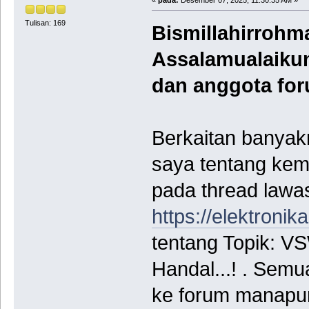
Tulisan: 169
Bismillahirrohma
Assalamualaiku
dan anggota for
Berkaitan banyak
saya tentang ke
pada thread lawa
https://elektroni
tentang Topik: V
Handal...! . Sem
ke forum manapun,