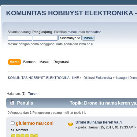
KOMUNITAS HOBBIYST ELEKTRONIKA -
Selamat datang,
Pengunjung
. Silahkan
masuk
atau
mendaftar
.
Masuk dengan nama pengguna, kata sandi dan lama sesi
Home
Bantuan
Masuk
Registrasi
KOMUNITAS HOBBIYST ELEKTRONIKA - KHE
»
Diskusi Elektronika
»
Kategori Dron
Halaman: [
1
]
Turun
Penulis
Topik: Drone itu nama keren ya.
0 Anggota dan 1 Pengunjung sedang melihat topik ini.
Drone itu nama keren ya..?
gluiermo marconi
«
pada:
Januari 15, 2017, 01:19:33 AM »
Sr. Member