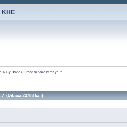
 KHE
e 
»
Diy Drone
»
Drone itu nama keren ya..?
.? (Dibaca 23788 kali)