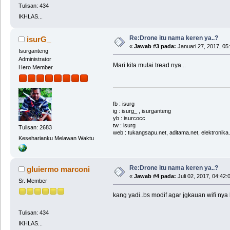
Tulisan: 434
IKHLAS...
Re:Drone itu nama keren ya..?
isurG_
«
Jawab #3 pada:
Januari 27, 2017, 05
Isurganteng
Administrator
Mari kita mulai tread nya...
Hero Member
fb : isurg
ig : isurg_ , isurganteng
yb : isurcocc
tw : isurg
Tulisan: 2683
web : tukangsapu.net, aditama.net, elektronika
Keseharianku Melawan Waktu
Re:Drone itu nama keren ya..?
gluiermo marconi
«
Jawab #4 pada:
Juli 02, 2017, 04:42:
Sr. Member
kang yadi..bs modif agar jgkauan wifi nya
Tulisan: 434
IKHLAS...