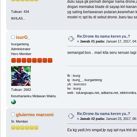
dulu saya gk pernah dengar nama drone,atw
dngan memakai blade di sayap kiri kanan,t
yg saling berlawanan putaran,keanehan terj
Tulisan: 434
model rc spt itu di sebut drone..baru tau s
IKHLAS...
Re:Drone itu nama keren ya..?
isurG_
«
Jawab #1 pada:
Januari 17, 2017, 04
Isurganteng
Administrator
semangat bos .. mari kita seru seruan lagi
Hero Member
fb : isurg
ig : isurg_ , isurganteng
yb : isurcocc
tw : isurg
Tulisan: 2683
web : tukangsapu.net, aditama.net, elektronika
Keseharianku Melawan Waktu
Re:Drone itu nama keren ya..?
gluiermo marconi
«
Jawab #2 pada:
Januari 23, 2017, 06
Sr. Member
Ea kg yadi,hrs smgat,tp syg spt nya trid