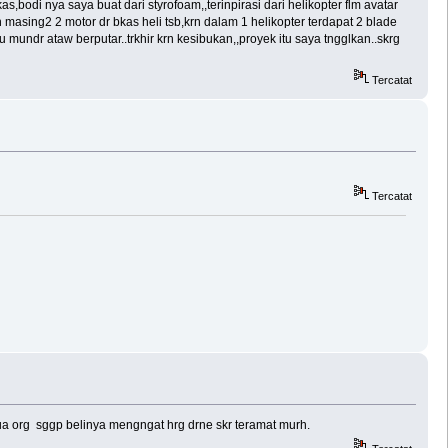
bodi nya saya buat dari styrofoam,,terinpirasi dari helikopter flm avatar
 masing2 2 motor dr bkas heli tsb,krn dalam 1 helikopter terdapat 2 blade
 mundr ataw berputar..trkhir krn kesibukan,,proyek itu saya tngglkan..skrg
Tercatat
Tercatat
mua org sggp belinya mengngat hrg drne skr teramat murh.