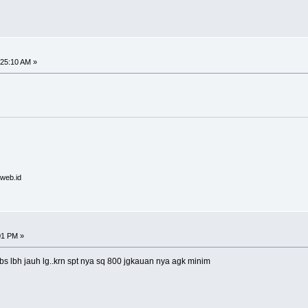
:25:10 AM »
.web.id
01 PM »
 bs lbh jauh lg..krn spt nya sq 800 jgkauan nya agk minim