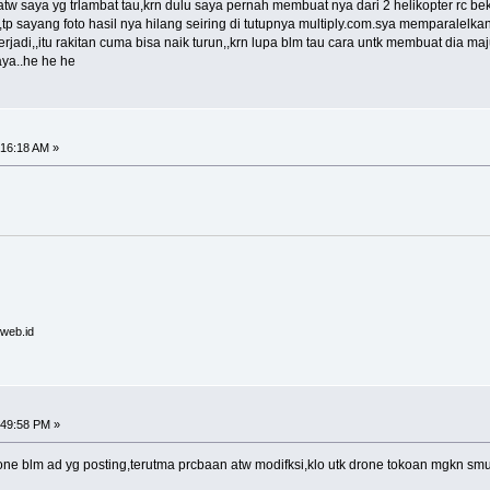
 saya yg trlambat tau,krn dulu saya pernah membuat nya dari 2 helikopter rc bekas,
p sayang foto hasil nya hilang seiring di tutupnya multiply.com.sya memparalelkan
adi,,itu rakitan cuma bisa naik turun,,krn lupa blm tau cara untk membuat dia maju
aya..he he he
:16:18 AM »
.web.id
:49:58 PM »
 drone blm ad yg posting,terutma prcbaan atw modifksi,klo utk drone tokoan mgkn s