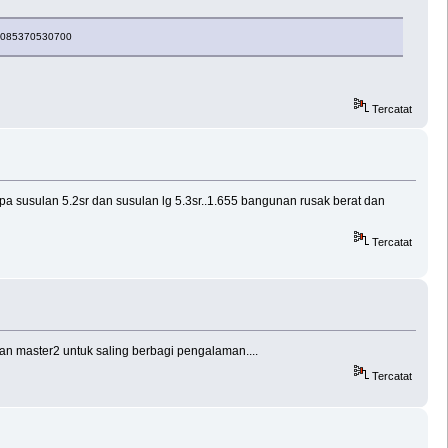
a) 085370530700
Tercatat
a susulan 5.2sr dan susulan lg 5.3sr..1.655 bangunan rusak berat dan
Tercatat
an master2 untuk saling berbagi pengalaman....
Tercatat