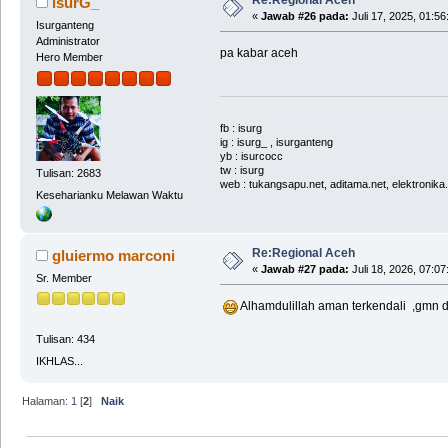
isurG_
«
Jawab #26 pada:
Juli 17, 2025, 01:5
Isurganteng
Administrator
pa kabar aceh
Hero Member
fb : isurg
ig : isurg_ , isurganteng
yb : isurcocc
tw : isurg
Tulisan: 2683
web : tukangsapu.net, aditama.net, elektronika
Keseharianku Melawan Waktu
Re:Regional Aceh
gluiermo marconi
«
Jawab #27 pada:
Juli 18, 2026, 07:0
Sr. Member
Alhamdulillah aman terkendali ,gmn 
Tulisan: 434
IKHLAS...
Halaman:
1
[
2
]
Naik