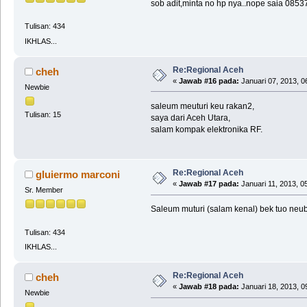
sob adit,minta no hp nya..nope saia 085
Tulisan: 434
IKHLAS...
Re:Regional Aceh
cheh
«
Jawab #16 pada:
Januari 07, 2013, 0
Newbie
saleum meuturi keu rakan2,
Tulisan: 15
saya dari Aceh Utara,
salam kompak elektronika RF.
Re:Regional Aceh
gluiermo marconi
«
Jawab #17 pada:
Januari 11, 2013, 0
Sr. Member
Saleum muturi (salam kenal) bek tuo neu
Tulisan: 434
IKHLAS...
Re:Regional Aceh
cheh
«
Jawab #18 pada:
Januari 18, 2013, 0
Newbie