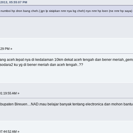
, 2013, 05:55:07 PM
 numboi hp dron bang cheh.( jgn lp sisipkan nmr nya bg cheh) nyo nmr hp loen (ne nmr hp say
9:29 PM »
ncang aceh.tepat nya di kedalaman 10km dekat aceh tengah dan bener meriah,,gemp
t sodara2 ku yg di bener meriah dan aceh tengah..??
01:19:55 AM »
kabupaten Bireuen....NAD.mau belajar banyak tentang electronica dan mohon bantu
07:44:52 AM »