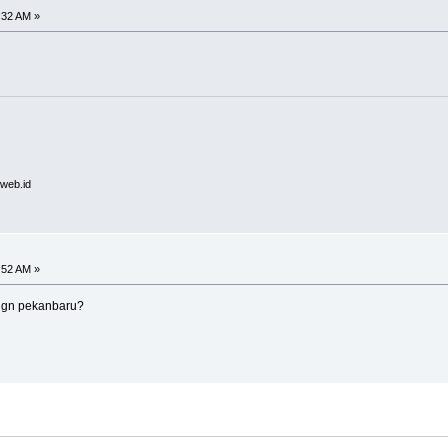
6:32 AM »
.web.id
7:52 AM »
dgn pekanbaru?