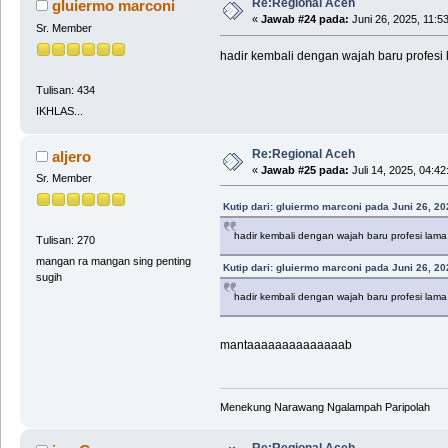
Re:Regional Aceh
gluiermo marconi
«
Jawab #24 pada:
Juni 26, 2025, 11:5
Sr. Member
hadir kembali dengan wajah baru profesi
Tulisan: 434
IKHLAS...
Re:Regional Aceh
aljero
«
Jawab #25 pada:
Juli 14, 2025, 04:4
Sr. Member
Kutip dari: gluiermo marconi pada Juni 26, 20
hadir kembali dengan wajah baru profesi lama
Tulisan: 270
mangan ra mangan sing penting
Kutip dari: gluiermo marconi pada Juni 26, 20
sugih
hadir kembali dengan wajah baru profesi lama
mantaaaaaaaaaaaaaab
Menekung Narawang Ngalampah Paripolah
Re:Regional Aceh