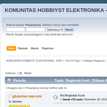
KOMUNITAS HOBBIYST ELEKTRONIKA -
Selamat datang,
Pengunjung
. Silahkan
masuk
atau
mendaftar
.
Masuk dengan nama pengguna, kata sandi dan lama sesi
Home
Bantuan
Masuk
Registrasi
KOMUNITAS HOBBIYST ELEKTRONIKA - KHE
»
Out Of Topic
»
Kategori Regional
»
Halaman:
1
[
2
]
Turun
Penulis
Topik: Regional Aceh (Dibaca 4
0 Anggota dan 1 Pengunjung sedang melihat topik ini.
Re:Regional Aceh
gluiermo marconi
«
Jawab #15 pada:
Desember 26, 2012,
Sr. Member