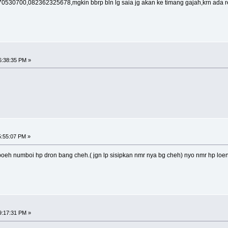
370530700,082362325678,mgkin bbrp bln lg saia jg akan ke timang gajah,krn ada 
6:38:35 PM »
5:55:07 PM »
boeh numboi hp dron bang cheh.( jgn lp sisipkan nmr nya bg cheh) nyo nmr hp lo
9:17:31 PM »