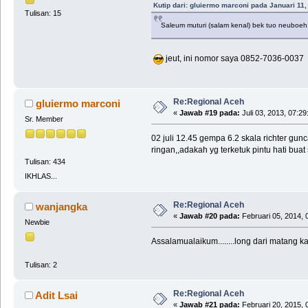
Kutip dari: gluiermo marconi pada Januari 11
Tulisan: 15
Saleum muturi (salam kenal) bek tuo neuboeh
jeut, ini nomor saya 0852-7036-0037
Re:Regional Aceh
gluiermo marconi
«
Jawab #19 pada:
Juli 03, 2013, 07:2
Sr. Member
02 juli 12.45 gempa 6.2 skala richter gu
ringan,,adakah yg terketuk pintu hati bua
Tulisan: 434
IKHLAS...
Re:Regional Aceh
wanjangka
«
Jawab #20 pada:
Februari 05, 2014, 
Newbie
Assalamualaikum........long dari matang 
Tulisan: 2
Re:Regional Aceh
Adit Lsai
«
Jawab #21 pada:
Februari 20, 2015, 