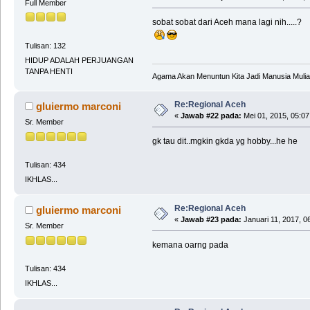
Full Member
sobat sobat dari Aceh mana lagi nih.....?
Tulisan: 132
HIDUP ADALAH PERJUANGAN
TANPA HENTI
Agama Akan Menuntun Kita Jadi Manusia Mulia
Re:Regional Aceh
gluiermo marconi
«
Jawab #22 pada:
Mei 01, 2015, 05:07
Sr. Member
gk tau dit..mgkin gkda yg hobby...he he
Tulisan: 434
IKHLAS...
Re:Regional Aceh
gluiermo marconi
«
Jawab #23 pada:
Januari 11, 2017, 0
Sr. Member
kemana oarng pada
Tulisan: 434
IKHLAS...