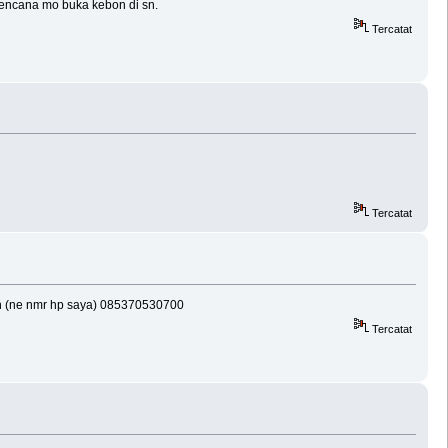
rencana mo buka kebon di sn.
Tercatat
Tercatat
en (ne nmr hp saya) 085370530700
Tercatat