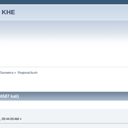
 KHE
Sumatera
»
Regional Aceh
6587 kali)
 09:44:00 AM »