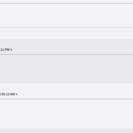
:11 PM »
6:56:12 AM »