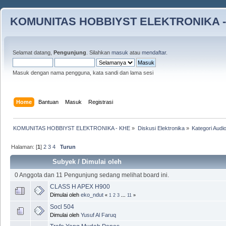
KOMUNITAS HOBBIYST ELEKTRONIKA -
Selamat datang,
Pengunjung
. Silahkan
masuk
atau
mendaftar
.
Masuk dengan nama pengguna, kata sandi dan lama sesi
Home
Bantuan
Masuk
Registrasi
KOMUNITAS HOBBIYST ELEKTRONIKA - KHE
»
Diskusi Elektronika
»
Kategori Audi
Halaman: [
1
]
2
3
4
Turun
Subyek
/
Dimulai oleh
0 Anggota dan 11 Pengunjung sedang melihat board ini.
CLASS H APEX H900
Dimulai oleh
eko_ndut
«
1
2
3
...
11
»
Socl 504
Dimulai oleh
Yusuf Al Faruq