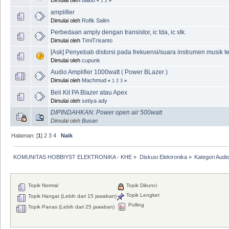
«
1
2
»
amplifier
Dimulai oleh
Rofik Salim
Perbedaan amply dengan transistor, ic tda, ic stk.
Dimulai oleh
TimiTrisanto
[Ask] Penyebab distorsi pada frekuensi/suara instrumen musik te
Dimulai oleh
cupunk
Audio Amplifier 1000watt ( Power BLazer )
Dimulai oleh
Machmud
«
1
2
3
»
Beli Kit PA Blazer atau Apex
Dimulai oleh
setiya ady
DIPINDAHKAN: Power open air 500watt
Dimulai oleh
Busan
Halaman: [
1
]
2
3
4
Naik
KOMUNITAS HOBBIYST ELEKTRONIKA - KHE
»
Diskusi Elektronika
»
Kategori Audi
Topik Normal
Topik Dikunci
Topik Lengket
Topik Hangat (Lebih dari 15 jawaban)
Polling
Topik Panas (Lebih dari 25 jawaban)