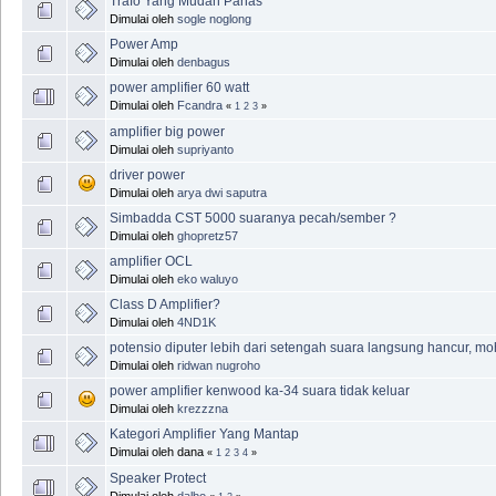
Trafo Yang Mudah Panas
Dimulai oleh
sogle noglong
Power Amp
Dimulai oleh
denbagus
power amplifier 60 watt
Dimulai oleh
Fcandra
«
1
2
3
»
amplifier big power
Dimulai oleh
supriyanto
driver power
Dimulai oleh
arya dwi saputra
Simbadda CST 5000 suaranya pecah/sember ?
Dimulai oleh
ghopretz57
amplifier OCL
Dimulai oleh
eko waluyo
Class D Amplifier?
Dimulai oleh
4ND1K
potensio diputer lebih dari setengah suara langsung hancur, 
Dimulai oleh
ridwan nugroho
power amplifier kenwood ka-34 suara tidak keluar
Dimulai oleh
krezzzna
Kategori Amplifier Yang Mantap
Dimulai oleh dana
«
1
2
3
4
»
Speaker Protect
Dimulai oleh
dalbo