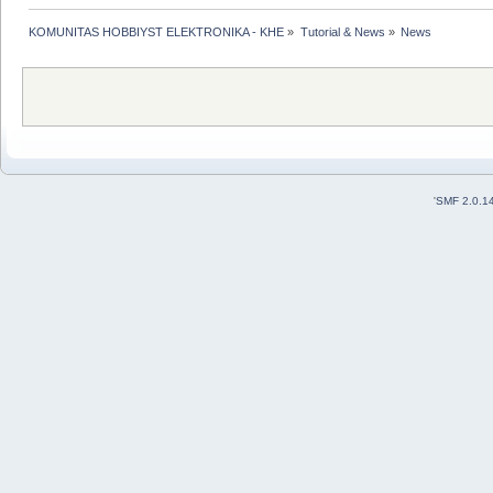
KOMUNITAS HOBBIYST ELEKTRONIKA - KHE
»
Tutorial & News
»
News
'
SMF 2.0.1