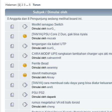
Halaman: [
1
]
2
3
...
5
Turun
Subyek
/
Dimulai oleh
0 Anggota dan 8 Pengunjung sedang melihat board ini.
Mosfet senagao Switch
Dimulai oleh
isurG_
[TANYA] PSU Core 2 Duo, gak bisa nyala
Dimulai oleh
mozabi
tengangan via kabel UTP
Dimulai oleh
isurG_
CARA MODIF UPS rangkaian tambahan charger ups aki mo
Dimulai oleh
salmanmn8
Ferrite Bead
Dimulai oleh
awanisty
stavolt matsunaga
Dimulai oleh
Aksay
[TANYA] cara membuat catu daya yang bisa diatur keluar
Dimulai oleh
and1
PSU PS2
Dimulai oleh dapank
rumus megetahui VA inti trafo toroid
Dimulai oleh
cheng