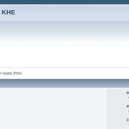
 KHE
er Supply (PSU)
6
4
2