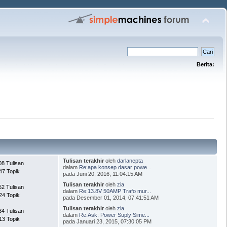
Berita:
Tulisan terakhir
oleh
darlanepta
08 Tulisan
dalam
Re:apa konsep dasar powe...
47 Topik
pada Juni 20, 2016, 11:04:15 AM
Tulisan terakhir
oleh
zia
52 Tulisan
dalam
Re:13.8V 50AMP Trafo mur...
24 Topik
pada Desember 01, 2014, 07:41:51 AM
Tulisan terakhir
oleh
zia
34 Tulisan
dalam
Re:Ask: Power Suply Sime...
13 Topik
pada Januari 23, 2015, 07:30:05 PM