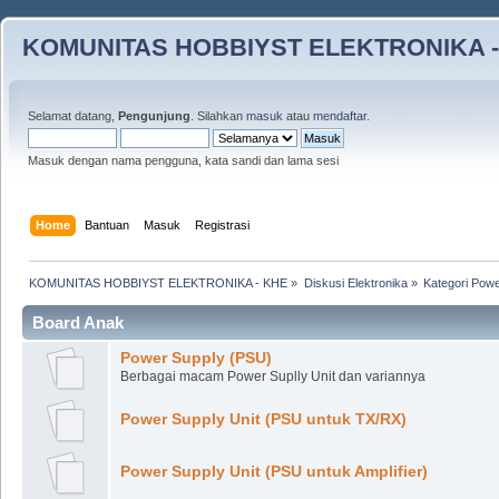
KOMUNITAS HOBBIYST ELEKTRONIKA -
Selamat datang,
Pengunjung
. Silahkan
masuk
atau
mendaftar
.
Masuk dengan nama pengguna, kata sandi dan lama sesi
Home
Bantuan
Masuk
Registrasi
KOMUNITAS HOBBIYST ELEKTRONIKA - KHE
»
Diskusi Elektronika
»
Kategori Pow
Board Anak
Power Supply (PSU)
Berbagai macam Power Suplly Unit dan variannya
Power Supply Unit (PSU untuk TX/RX)
Power Supply Unit (PSU untuk Amplifier)