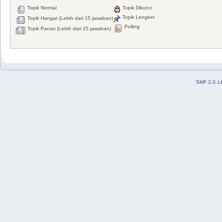
Topik Normal
Topik Dikunci
Topik Lengket
Topik Hangat (Lebih dari 15 jawaban)
Polling
Topik Panas (Lebih dari 25 jawaban)
'
SMF 2.0.1