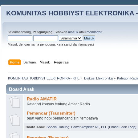
KOMUNITAS HOBBIYST ELEKTRONIKA -
Selamat datang,
Pengunjung
. Silahkan
masuk
atau
mendaftar
.
Masuk dengan nama pengguna, kata sandi dan lama sesi
Home
Bantuan
Masuk
Registrasi
KOMUNITAS HOBBIYST ELEKTRONIKA - KHE
»
Diskusi Elektronika
»
Kategori Radi
Board Anak
Radio AMATIR
Kategori khusus tentang Amatir Radio
Pemancar (Transmitter)
buat yang hobi pemancar disini tempatnya
Board Anak
:
Special Tabung
,
Power Amplifier RF
,
PLL (Phase Lock Loop)
Penerima (Receiver)