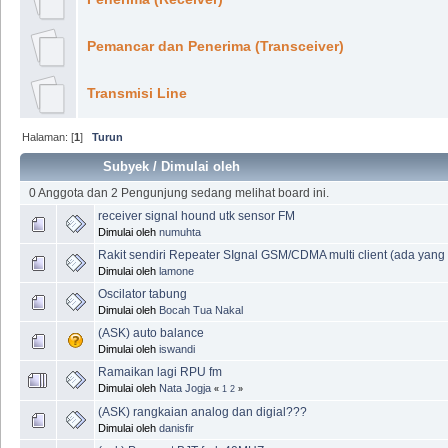
Pemancar dan Penerima (Transceiver)
Transmisi Line
Halaman: [
1
]
Turun
Subyek
/
Dimulai oleh
0 Anggota dan 2 Pengunjung sedang melihat board ini.
receiver signal hound utk sensor FM
Dimulai oleh
numuhta
Rakit sendiri Repeater SIgnal GSM/CDMA multi client (ada yang
Dimulai oleh
lamone
Oscilator tabung
Dimulai oleh
Bocah Tua Nakal
(ASK) auto balance
Dimulai oleh
iswandi
Ramaikan lagi RPU fm
Dimulai oleh
Nata Jogja
«
1
2
»
(ASK) rangkaian analog dan digial???
Dimulai oleh
danisfir