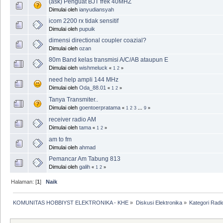
(ask) Penguat BJT frek 40MHZ
Dimulai oleh
ianyudiansyah
icom 2200 rx tidak sensitif
Dimulai oleh
pupuik
dimensi directional coupler coazial?
Dimulai oleh
ozan
80m Band kelas transmisi A/C/AB ataupun E
Dimulai oleh
wishmeluck
«
1
2
»
need help ampli 144 MHz
Dimulai oleh
Oda_88.01
«
1
2
»
Tanya Transmiter..
Dimulai oleh
goentoerpratama
«
1
2
3
...
9
»
receiver radio AM
Dimulai oleh
tama
«
1
2
»
am to fm
Dimulai oleh
ahmad
Pemancar Am Tabung 813
Dimulai oleh
galih
«
1
2
»
Halaman: [
1
]
Naik
KOMUNITAS HOBBIYST ELEKTRONIKA - KHE
»
Diskusi Elektronika
»
Kategori Radi