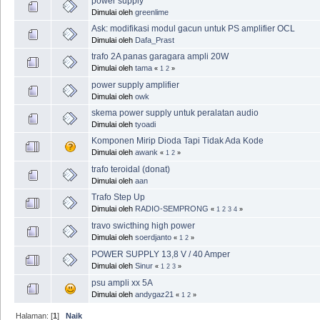
power supply
Dimulai oleh
greenlime
Ask: modifikasi modul gacun untuk PS amplifier OCL
Dimulai oleh
Dafa_Prast
trafo 2A panas garagara ampli 20W
Dimulai oleh
tama
«
1
2
»
power supply amplifier
Dimulai oleh
owk
skema power supply untuk peralatan audio
Dimulai oleh
tyoadi
Komponen Mirip Dioda Tapi Tidak Ada Kode
Dimulai oleh
awank
«
1
2
»
trafo teroidal (donat)
Dimulai oleh
aan
Trafo Step Up
Dimulai oleh
RADIO-SEMPRONG
«
1
2
3
4
»
travo swicthing high power
Dimulai oleh
soerdjanto
«
1
2
»
POWER SUPPLY 13,8 V / 40 Amper
Dimulai oleh
Sinur
«
1
2
3
»
psu ampli xx 5A
Dimulai oleh
andygaz21
«
1
2
»
Halaman: [
1
]
Naik