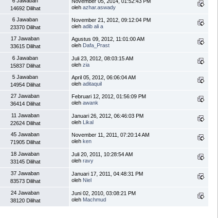
6 Jawaban
November 05, 2014, 01:52:43 PM
oleh
azhar.aswady
14692 Dilihat
6 Jawaban
November 21, 2012, 09:12:04 PM
oleh
adib ali a
23370 Dilihat
17 Jawaban
Agustus 09, 2012, 11:01:00 AM
oleh
Dafa_Prast
33615 Dilihat
6 Jawaban
Juli 23, 2012, 08:03:15 AM
oleh
zia
15837 Dilihat
5 Jawaban
April 05, 2012, 06:06:04 AM
oleh
aditaquil
14954 Dilihat
27 Jawaban
Februari 12, 2012, 01:56:09 PM
oleh
awank
36414 Dilihat
11 Jawaban
Januari 26, 2012, 06:46:03 PM
oleh
Likal
22624 Dilihat
45 Jawaban
November 11, 2011, 07:20:14 AM
oleh
ken
71905 Dilihat
18 Jawaban
Juli 20, 2011, 10:28:54 AM
oleh
ravy
33145 Dilihat
37 Jawaban
Januari 17, 2011, 04:48:31 PM
oleh
Niel
83573 Dilihat
24 Jawaban
Juni 02, 2010, 03:08:21 PM
oleh
Machmud
38120 Dilihat