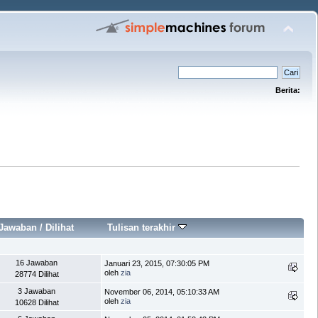
Berita:
Jawaban
/
Dilihat
Tulisan terakhir
16 Jawaban
Januari 23, 2015, 07:30:05 PM
oleh
zia
28774 Dilihat
3 Jawaban
November 06, 2014, 05:10:33 AM
oleh
zia
10628 Dilihat