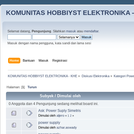
KOMUNITAS HOBBIYST ELEKTRONIKA -
Selamat datang,
Pengunjung
. Silahkan
masuk
atau
mendaftar
.
Masuk dengan nama pengguna, kata sandi dan lama sesi
Home
Bantuan
Masuk
Registrasi
KOMUNITAS HOBBIYST ELEKTRONIKA - KHE
»
Diskusi Elektronika
»
Kategori Pow
Halaman: [
1
]
Turun
Subyek
/
Dimulai oleh
0 Anggota dan 4 Pengunjung sedang melihat board ini.
Ask: Power Suply Simetris
Dimulai oleh
aljero
«
1
2
»
power supply
Dimulai oleh
azhar.aswady