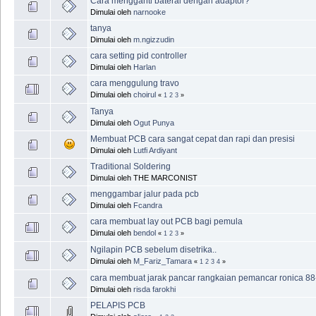
Cara mengganti baterai dengan adaptor?
Dimulai oleh
narnooke
tanya
Dimulai oleh
m.ngizzudin
cara setting pid controller
Dimulai oleh
Harlan
cara menggulung travo
Dimulai oleh
choirul
«
1
2
3
»
Tanya
Dimulai oleh
Ogut Punya
Membuat PCB cara sangat cepat dan rapi dan presisi
Dimulai oleh
Lutfi Ardiyant
Traditional Soldering
Dimulai oleh THE MARCONIST
menggambar jalur pada pcb
Dimulai oleh
Fcandra
cara membuat lay out PCB bagi pemula
Dimulai oleh
bendol
«
1
2
3
»
Ngilapin PCB sebelum disetrika..
Dimulai oleh
M_Fariz_Tamara
«
1
2
3
4
»
cara membuat jarak pancar rangkaian pemancar ronica 88
Dimulai oleh
risda farokhi
PELAPIS PCB