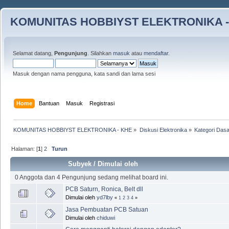
KOMUNITAS HOBBIYST ELEKTRONIKA -
Selamat datang,
Pengunjung
. Silahkan
masuk
atau
mendaftar
.
Masuk dengan nama pengguna, kata sandi dan lama sesi
Home
Bantuan
Masuk
Registrasi
KOMUNITAS HOBBIYST ELEKTRONIKA - KHE
»
Diskusi Elektronika
»
Kategori Dasa
Halaman: [
1
]
2
Turun
Subyek
/
Dimulai oleh
0 Anggota dan 4 Pengunjung sedang melihat board ini.
PCB Saturn, Ronica, Belt dll
Dimulai oleh
yd7lby
«
1
2
3
4
»
Jasa Pembuatan PCB Satuan
Dimulai oleh
chiduwi