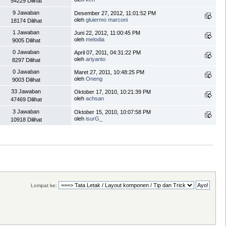
54229 Dilihat
9 Jawaban
Desember 27, 2012, 11:01:52 PM
oleh
gluiermo marconi
18174 Dilihat
1 Jawaban
Juni 22, 2012, 11:00:45 PM
oleh
melodia
9005 Dilihat
0 Jawaban
April 07, 2011, 04:31:22 PM
oleh
ariyanto
8297 Dilihat
0 Jawaban
Maret 27, 2011, 10:48:25 PM
oleh
Oneng
9003 Dilihat
33 Jawaban
Oktober 17, 2010, 10:21:39 PM
oleh
achsan
47469 Dilihat
3 Jawaban
Oktober 15, 2010, 10:07:58 PM
oleh
isurG_
10918 Dilihat
Lompat ke: