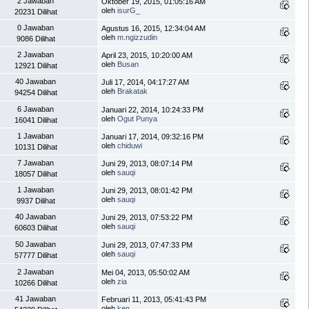
2 Jawaban
Oktober 19, 2015, 01:05:16 AM
oleh
isurG_
20231 Dilihat
0 Jawaban
Agustus 16, 2015, 12:34:04 AM
oleh
m.ngizzudin
9086 Dilihat
2 Jawaban
April 23, 2015, 10:20:00 AM
oleh
Busan
12921 Dilihat
40 Jawaban
Juli 17, 2014, 04:17:27 AM
oleh
Brakatak
94254 Dilihat
6 Jawaban
Januari 22, 2014, 10:24:33 PM
oleh
Ogut Punya
16041 Dilihat
1 Jawaban
Januari 17, 2014, 09:32:16 PM
oleh
chiduwi
10131 Dilihat
7 Jawaban
Juni 29, 2013, 08:07:14 PM
oleh
sauqi
18057 Dilihat
1 Jawaban
Juni 29, 2013, 08:01:42 PM
oleh
sauqi
9937 Dilihat
40 Jawaban
Juni 29, 2013, 07:53:22 PM
oleh
sauqi
60603 Dilihat
50 Jawaban
Juni 29, 2013, 07:47:33 PM
oleh
sauqi
57777 Dilihat
2 Jawaban
Mei 04, 2013, 05:50:02 AM
oleh
zia
10266 Dilihat
41 Jawaban
Februari 11, 2013, 05:41:43 PM
oleh
ken