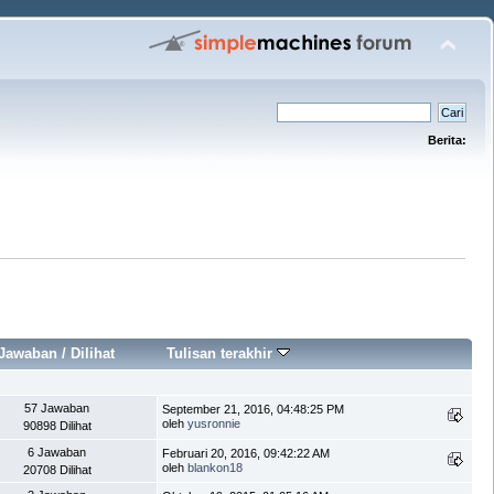
Berita:
Jawaban
/
Dilihat
Tulisan terakhir
57 Jawaban
September 21, 2016, 04:48:25 PM
oleh
yusronnie
90898 Dilihat
6 Jawaban
Februari 20, 2016, 09:42:22 AM
oleh
blankon18
20708 Dilihat