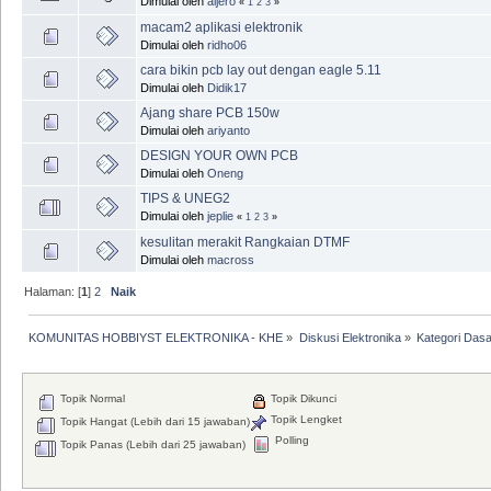
Dimulai oleh
aljero
«
1
2
3
»
macam2 aplikasi elektronik
Dimulai oleh
ridho06
cara bikin pcb lay out dengan eagle 5.11
Dimulai oleh
Didik17
Ajang share PCB 150w
Dimulai oleh
ariyanto
DESIGN YOUR OWN PCB
Dimulai oleh
Oneng
TIPS & UNEG2
Dimulai oleh
jeplie
«
1
2
3
»
kesulitan merakit Rangkaian DTMF
Dimulai oleh
macross
Halaman: [
1
]
2
Naik
KOMUNITAS HOBBIYST ELEKTRONIKA - KHE
»
Diskusi Elektronika
»
Kategori Dasa
Topik Normal
Topik Dikunci
Topik Lengket
Topik Hangat (Lebih dari 15 jawaban)
Polling
Topik Panas (Lebih dari 25 jawaban)