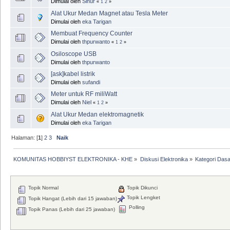
Dimulai oleh
Sinur
«
1
2
»
Alat Ukur Medan Magnet atau Tesla Meter
Dimulai oleh
eka Tarigan
Membuat Frequency Counter
Dimulai oleh
thpurwanto
«
1
2
»
Osiloscope USB
Dimulai oleh
thpurwanto
[ask]kabel listrik
Dimulai oleh
sufandi
Meter untuk RF miliWatt
Dimulai oleh
Niel
«
1
2
»
Alat Ukur Medan elektromagnetik
Dimulai oleh
eka Tarigan
Halaman: [
1
]
2
3
Naik
KOMUNITAS HOBBIYST ELEKTRONIKA - KHE
»
Diskusi Elektronika
»
Kategori Dasa
Topik Normal
Topik Dikunci
Topik Lengket
Topik Hangat (Lebih dari 15 jawaban)
Polling
Topik Panas (Lebih dari 25 jawaban)