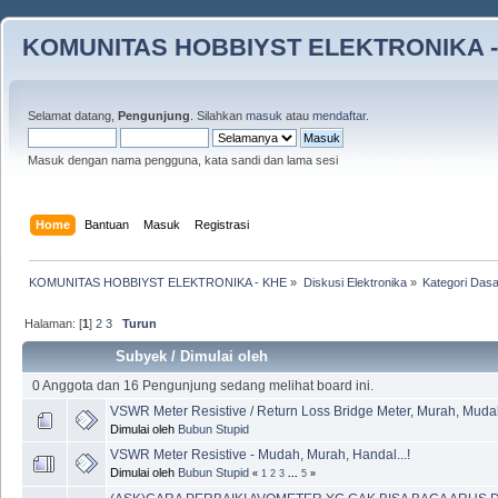
KOMUNITAS HOBBIYST ELEKTRONIKA -
Selamat datang,
Pengunjung
. Silahkan
masuk
atau
mendaftar
.
Masuk dengan nama pengguna, kata sandi dan lama sesi
Home
Bantuan
Masuk
Registrasi
KOMUNITAS HOBBIYST ELEKTRONIKA - KHE
»
Diskusi Elektronika
»
Kategori Dasa
Halaman: [
1
]
2
3
Turun
Subyek
/
Dimulai oleh
0 Anggota dan 16 Pengunjung sedang melihat board ini.
VSWR Meter Resistive / Return Loss Bridge Meter, Murah, Muda
Dimulai oleh
Bubun Stupid
VSWR Meter Resistive - Mudah, Murah, Handal...!
Dimulai oleh
Bubun Stupid
«
1
2
3
...
5
»