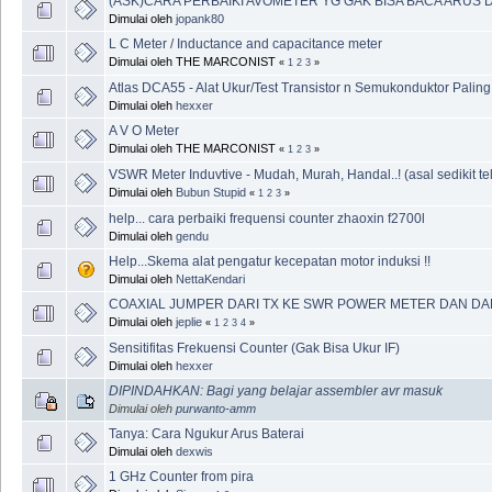
(ASK)CARA PERBAIKI AVOMETER YG GAK BISA BACA ARUS 
Dimulai oleh
jopank80
L C Meter / Inductance and capacitance meter
Dimulai oleh THE MARCONIST
«
1
2
3
»
Atlas DCA55 - Alat Ukur/Test Transistor n Semukonduktor Palin
Dimulai oleh
hexxer
A V O Meter
Dimulai oleh THE MARCONIST
«
1
2
3
»
VSWR Meter Induvtive - Mudah, Murah, Handal..! (asal sedikit teli
Dimulai oleh
Bubun Stupid
«
1
2
3
»
help... cara perbaiki frequensi counter zhaoxin f2700l
Dimulai oleh
gendu
Help...Skema alat pengatur kecepatan motor induksi !!
Dimulai oleh
NettaKendari
COAXIAL JUMPER DARI TX KE SWR POWER METER DAN DA
Dimulai oleh
jeplie
«
1
2
3
4
»
Sensitifitas Frekuensi Counter (Gak Bisa Ukur IF)
Dimulai oleh
hexxer
DIPINDAHKAN: Bagi yang belajar assembler avr masuk
Dimulai oleh
purwanto-amm
Tanya: Cara Ngukur Arus Baterai
Dimulai oleh
dexwis
1 GHz Counter from pira