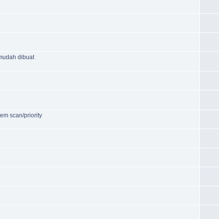
mudah dibuat
m scan/priority