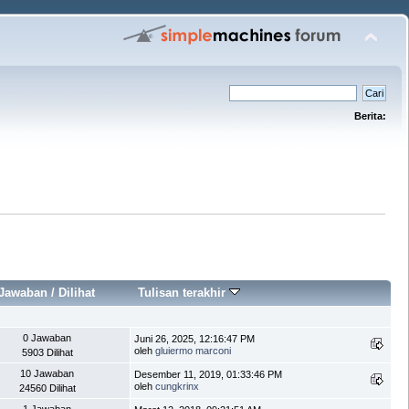
Berita:
Jawaban
/
Dilihat
Tulisan terakhir
0 Jawaban
Juni 26, 2025, 12:16:47 PM
oleh
gluiermo marconi
5903 Dilihat
10 Jawaban
Desember 11, 2019, 01:33:46 PM
oleh
cungkrinx
24560 Dilihat
1 Jawaban