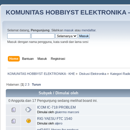
KOMUNITAS HOBBIYST ELEKTRONIKA -
Selamat datang,
Pengunjung
. Silahkan
masuk
atau
mendaftar
.
Masuk dengan nama pengguna, kata sandi dan lama sesi
Home
Bantuan
Masuk
Registrasi
KOMUNITAS HOBBIYST ELEKTRONIKA - KHE
»
Diskusi Elektronika
»
Kategori Radi
Halaman: [
1
]
2
3
Turun
Subyek
/
Dimulai oleh
0 Anggota dan 17 Pengunjung sedang melihat board ini.
ICOM IC-718 PROBLEM
Dimulai oleh
gluiermo marconi
RIG YAESU FTC 1540
Dimulai oleh
aljero
nrf24l01 library for proteus