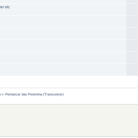
er etc
o
»
Pemancar dan Penerima (Transceiver)