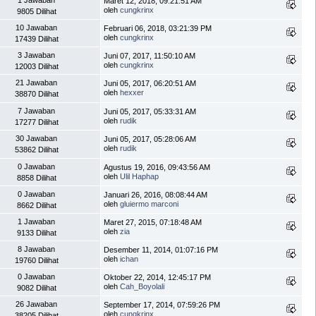
Maret 12, 2018, 09:21:51 AM
oleh
cungkrinx
9805 Dilihat
10 Jawaban
Februari 06, 2018, 03:21:39 PM
oleh
cungkrinx
17439 Dilihat
3 Jawaban
Juni 07, 2017, 11:50:10 AM
oleh
cungkrinx
12003 Dilihat
21 Jawaban
Juni 05, 2017, 06:20:51 AM
oleh
hexxer
38870 Dilihat
7 Jawaban
Juni 05, 2017, 05:33:31 AM
oleh
rudik
17277 Dilihat
30 Jawaban
Juni 05, 2017, 05:28:06 AM
oleh
rudik
53862 Dilihat
0 Jawaban
Agustus 19, 2016, 09:43:56 AM
oleh
Ulil Haphap
8858 Dilihat
0 Jawaban
Januari 26, 2016, 08:08:44 AM
oleh
gluiermo marconi
8662 Dilihat
1 Jawaban
Maret 27, 2015, 07:18:48 AM
oleh
zia
9133 Dilihat
8 Jawaban
Desember 11, 2014, 01:07:16 PM
oleh
ichan
19760 Dilihat
0 Jawaban
Oktober 22, 2014, 12:45:17 PM
oleh
Cah_Boyolali
9082 Dilihat
26 Jawaban
September 17, 2014, 07:59:26 PM
oleh
cungkrinx
38205 Dilihat