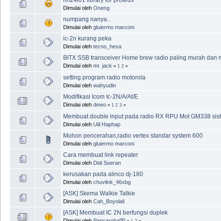
Dimulai oleh
Oneng
numpang nanya..
Dimulai oleh
gluiermo marconi
ic-2n kurang peka
Dimulai oleh
tecno_hesa
BITX SSB transceiver Home brew radio paling murah dan 
Dimulai oleh
mr. jack
«
1
2
»
setting program radio motorola
Dimulai oleh
wahyudin
Modifikasi Icom Ic-2N/A/At/E
Dimulai oleh
dewo
«
1
2
3
»
Membuat double input pada radio RX RPU Mot GM338 siste
Dimulai oleh
Ulil Haphap
Mohon pencerahan,radio vertex standar system 600
Dimulai oleh
gluiermo marconi
Cara membuat link repeater
Dimulai oleh
Didi Soeran
kerusakan pada alinco dj-180
Dimulai oleh
chuvlink_46sbg
[ASK] Skema Walkie Talkie
Dimulai oleh
Cah_Boyolali
[ASK] Membuat IC 2N berfungsi duplek
Dimulai oleh
Pancaroba[$]
«
1
2
»