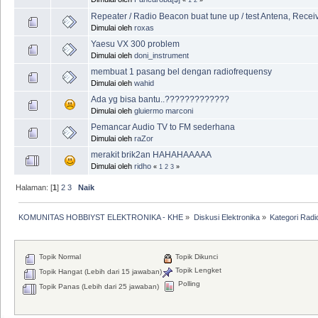
Repeater / Radio Beacon buat tune up / test Antena, Receiv
Dimulai oleh
roxas
Yaesu VX 300 problem
Dimulai oleh
doni_instrument
membuat 1 pasang bel dengan radiofrequensy
Dimulai oleh
wahid
Ada yg bisa bantu..?????????????
Dimulai oleh
gluiermo marconi
Pemancar Audio TV to FM sederhana
Dimulai oleh
raZor
merakit brik2an HAHAHAAAAA
Dimulai oleh
ridho
«
1
2
3
»
Halaman: [
1
]
2
3
Naik
KOMUNITAS HOBBIYST ELEKTRONIKA - KHE
»
Diskusi Elektronika
»
Kategori Radi
Topik Normal
Topik Dikunci
Topik Lengket
Topik Hangat (Lebih dari 15 jawaban)
Polling
Topik Panas (Lebih dari 25 jawaban)