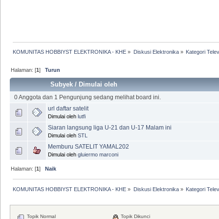
KOMUNITAS HOBBIYST ELEKTRONIKA - KHE
»
Diskusi Elektronika
»
Kategori Telev
Halaman: [
1
]
Turun
Subyek
/
Dimulai oleh
0 Anggota dan 1 Pengunjung sedang melihat board ini.
url daftar satelit
Dimulai oleh
lutfi
Siaran langsung liga U-21 dan U-17 Malam ini
Dimulai oleh
STL
Memburu SATELIT YAMAL202
Dimulai oleh
gluiermo marconi
Halaman: [
1
]
Naik
KOMUNITAS HOBBIYST ELEKTRONIKA - KHE
»
Diskusi Elektronika
»
Kategori Telev
Topik Normal
Topik Dikunci