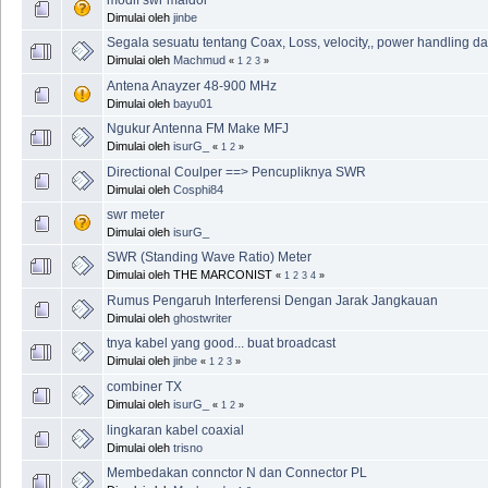
Dimulai oleh
jinbe
Segala sesuatu tentang Coax, Loss, velocity,, power handling d
Dimulai oleh
Machmud
«
1
2
3
»
Antena Anayzer 48-900 MHz
Dimulai oleh
bayu01
Ngukur Antenna FM Make MFJ
Dimulai oleh
isurG_
«
1
2
»
Directional Coulper ==> Pencupliknya SWR
Dimulai oleh
Cosphi84
swr meter
Dimulai oleh
isurG_
SWR (Standing Wave Ratio) Meter
Dimulai oleh THE MARCONIST
«
1
2
3
4
»
Rumus Pengaruh Interferensi Dengan Jarak Jangkauan
Dimulai oleh
ghostwriter
tnya kabel yang good... buat broadcast
Dimulai oleh
jinbe
«
1
2
3
»
combiner TX
Dimulai oleh
isurG_
«
1
2
»
lingkaran kabel coaxial
Dimulai oleh
trisno
Membedakan connctor N dan Connector PL