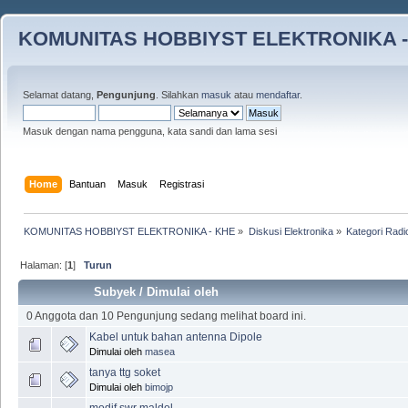
KOMUNITAS HOBBIYST ELEKTRONIKA -
Selamat datang,
Pengunjung
. Silahkan
masuk
atau
mendaftar
.
Masuk dengan nama pengguna, kata sandi dan lama sesi
Home
Bantuan
Masuk
Registrasi
KOMUNITAS HOBBIYST ELEKTRONIKA - KHE
»
Diskusi Elektronika
»
Kategori Radi
Halaman: [
1
]
Turun
Subyek
/
Dimulai oleh
0 Anggota dan 10 Pengunjung sedang melihat board ini.
Kabel untuk bahan antenna Dipole
Dimulai oleh
masea
tanya ttg soket
Dimulai oleh
bimojp
modif swr maldol