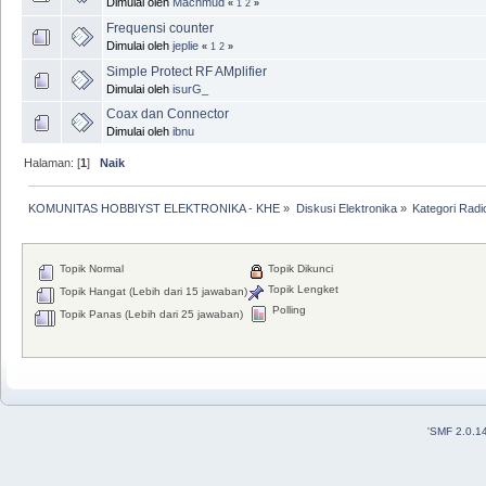
Dimulai oleh
Machmud
«
1
2
»
Frequensi counter
Dimulai oleh
jeplie
«
1
2
»
Simple Protect RF AMplifier
Dimulai oleh
isurG_
Coax dan Connector
Dimulai oleh
ibnu
Halaman: [
1
]
Naik
KOMUNITAS HOBBIYST ELEKTRONIKA - KHE
»
Diskusi Elektronika
»
Kategori Radi
Topik Normal
Topik Dikunci
Topik Lengket
Topik Hangat (Lebih dari 15 jawaban)
Polling
Topik Panas (Lebih dari 25 jawaban)
'
SMF 2.0.1