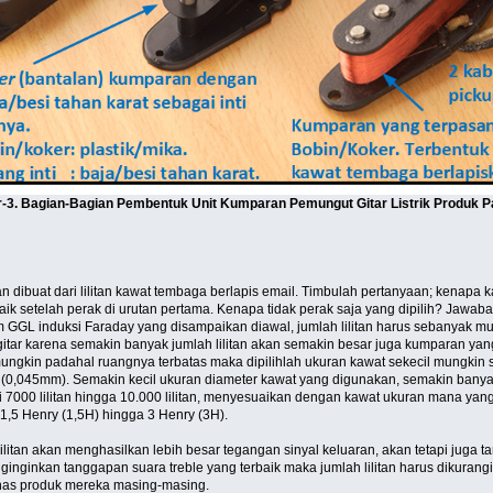
3. Bagian-Bagian Pembentuk Unit Kumparan Pemungut Gitar Listrik Produk P
dibuat dari lilitan kawat tembaga berlapis email. Timbulah pertanyaan; kenapa 
ik setelah perak di urutan pertama. Kenapa tidak perak saja yang dipilih? Jawaba
m GGL induksi Faraday yang disampaikan diawal, jumlah lilitan harus sebanyak 
 gitar karena semakin banyak jumlah lilitan akan semakin besar juga kumparan y
ngkin padahal ruangnya terbatas maka dipilihlah ukuran kawat sekecil mungkin sup
045mm). Semakin kecil ukuran diameter kawat yang digunakan, semakin banyak 
7000 lilitan hingga 10.000 lilitan, menyesuaikan dengan kawat ukuran mana yang d
1,5 Henry (1,5H) hingga 3 Henry (3H).
itan akan menghasilkan lebih besar tegangan sinyal keluaran, akan tetapi juga ta
ginginkan tanggapan suara treble yang terbaik maka jumlah lilitan harus dikurangi 
khas produk mereka masing-masing.