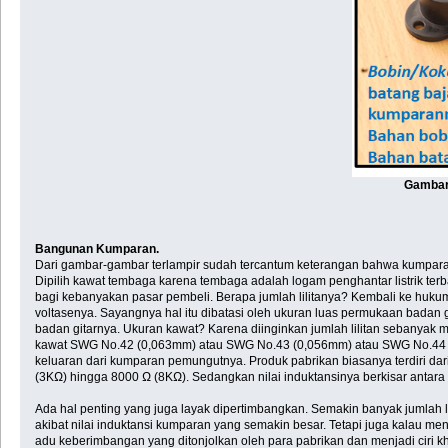
Gambar-
Bangunan Kumparan.
Dari gambar-gambar terlampir sudah tercantum keterangan bahwa kumparan 
Dipilih kawat tembaga karena tembaga adalah logam penghantar listrik terba
bagi kebanyakan pasar pembeli. Berapa jumlah lilitanya? Kembali ke huku
voltasenya. Sayangnya hal itu dibatasi oleh ukuran luas permukaan badan
badan gitarnya. Ukuran kawat? Karena diinginkan jumlah lilitan sebanyak mu
kawat SWG No.42 (0,063mm) atau SWG No.43 (0,056mm) atau SWG No.44 (0,
keluaran dari kumparan pemungutnya. Produk pabrikan biasanya terdiri dari 
(3KΩ) hingga 8000 Ω (8KΩ). Sedangkan nilai induktansinya berkisar antara 
Ada hal penting yang juga layak dipertimbangkan. Semakin banyak jumlah lil
akibat nilai induktansi kumparan yang semakin besar. Tetapi juga kalau men
adu keberimbangan yang ditonjolkan oleh para pabrikan dan menjadi ciri 