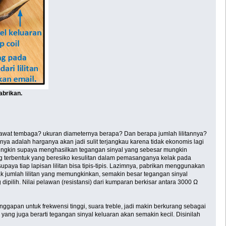
abrikan.
kawat tembaga? ukuran diameternya berapa? Dan berapa jumlah lilitannya?
nya adalah harganya akan jadi sulit terjangkau karena tidak ekonomis lagi
mungkin supaya menghasilkan tegangan sinyal yang sebesar mungkin
ang terbentuk yang beresiko kesulitan dalam pemasanganya kelak pada
aya tiap lapisan lilitan bisa tipis-tipis. Lazimnya, pabrikan menggunakan
jumlah lilitan yang memungkinkan, semakin besar tegangan sinyal
ipilih. Nilai pelawan (resistansi) dari kumparan berkisar antara 3000 Ω
nggapan untuk frekwensi tinggi, suara treble, jadi makin berkurang sebagai
yang juga berarti tegangan sinyal keluaran akan semakin kecil. Disinilah