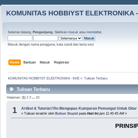
KOMUNITAS HOBBIYST ELEKTRONIKA -
Selamat datang,
Pengunjung
. Silahkan
masuk
atau
mendaftar
.
Masuk dengan nama pengguna, kata sandi dan lama sesi
Home
Bantuan
Masuk
Registrasi
KOMUNITAS HOBBIYST ELEKTRONIKA - KHE
»
Tulisan Terbaru
Tulisan Terbaru
Halaman: [
1
]
2
3
...
10
1
Artikel & Tutorial
/
Re:Mengupas Kumparan Pemungut Untuk Gitar List
« Tulisan terakhir oleh
Bubun Stupid
pada
Hari Ini
jam 11:45:45 AM
»
PRINSI