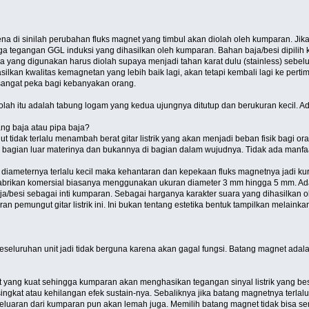
ena di sinilah perubahan fluks magnet yang timbul akan diolah oleh kumparan. Ji
 tegangan GGL induksi yang dihasilkan oleh kumparan. Bahan baja/besi dipilih ka
yang digunakan harus diolah supaya menjadi tahan karat dulu (stainless) sebelu
silkan kwalitas kemagnetan yang lebih baik lagi, akan tetapi kembali lagi ke pe
 sangat peka bagi kebanyakan orang.
seolah itu adalah tabung logam yang kedua ujungnya ditutup dan berukuran kecil. 
ang baja atau pipa baja?
t tidak terlalu menambah berat gitar listrik yang akan menjadi beban fisik bagi 
i bagian luar materinya dan bukannya di bagian dalam wujudnya. Tidak ada manfaa
n diameternya terlalu kecil maka kehantaran dan kepekaan fluks magnetnya jadi k
 Pabrikan komersial biasanya menggunakan ukuran diameter 3 mm hingga 5 mm. Ad
/besi sebagai inti kumparan. Sebagai harganya karakter suara yang dihasilkan 
n pemungut gitar listrik ini. Ini bukan tentang estetika bentuk tampilkan melainka
eseluruhan unit jadi tidak berguna karena akan gagal fungsi. Batang magnet adal
g kuat sehingga kumparan akan menghasikan tegangan sinyal listrik yang besar. A
singkat atau kehilangan efek sustain-nya. Sebaliknya jika batang magnetnya terla
 keluaran dari kumparan pun akan lemah juga. Memilih batang magnet tidak bisa 