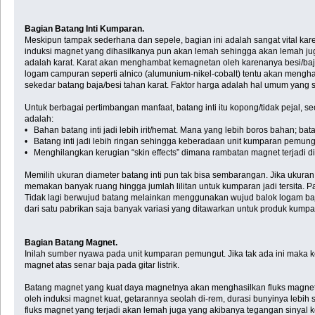
Bagian Batang Inti Kumparan.
Meskipun tampak sederhana dan sepele, bagian ini adalah sangat vital kar
induksi magnet yang dihasilkanya pun akan lemah sehingga akan lemah juga
adalah karat. Karat akan menghambat kemagnetan oleh karenanya besi/baja 
logam campuran seperti alnico (alumunium-nikel-cobalt) tentu akan mengha
sekedar batang baja/besi tahan karat. Faktor harga adalah hal umum yang
Untuk berbagai pertimbangan manfaat, batang inti itu kopong/tidak pejal, 
adalah:
• Bahan batang inti jadi lebih irit/hemat. Mana yang lebih boros bahan; bat
• Batang inti jadi lebih ringan sehingga keberadaan unit kumparan pemungu
• Menghilangkan kerugian “skin effects” dimana rambatan magnet terjadi d
Memilih ukuran diameter batang inti pun tak bisa sembarangan. Jika ukura
memakan banyak ruang hingga jumlah lilitan untuk kumparan jadi tersita.
Tidak lagi berwujud batang melainkan menggunakan wujud balok logam baja
dari satu pabrikan saja banyak variasi yang ditawarkan untuk produk kumpara
Bagian Batang Magnet.
Inilah sumber nyawa pada unit kumparan pemungut. Jika tak ada ini maka k
magnet atas senar baja pada gitar listrik.
Batang magnet yang kuat daya magnetnya akan menghasilkan fluks magnet yan
oleh induksi magnet kuat, getarannya seolah di-rem, durasi bunyinya lebih 
fluks magnet yang terjadi akan lemah juga yang akibanya tegangan sinyal