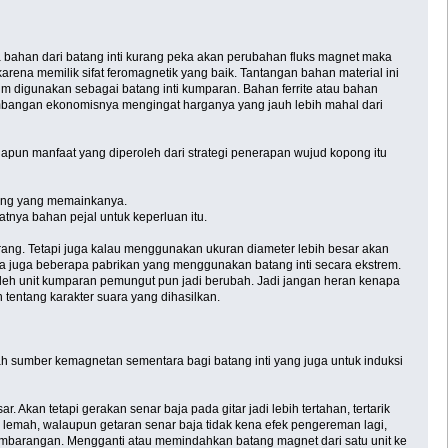
ka bahan dari batang inti kurang peka akan perubahan fluks magnet maka
rena memilik sifat feromagnetik yang baik. Tantangan bahan material ini
m digunakan sebagai batang inti kumparan. Bahan ferrite atau bahan
rtimbangan ekonomisnya mengingat harganya yang jauh lebih mahal dari
Adapun manfaat yang diperoleh dari strategi penerapan wujud kopong itu
orang yang memainkanya.
tnya bahan pejal untuk keperluan itu.
urang. Tetapi juga kalau menggunakan ukuran diameter lebih besar akan
a juga beberapa pabrikan yang menggunakan batang inti secara ekstrem.
oleh unit kumparan pemungut pun jadi berubah. Jadi jangan heran kenapa
n tentang karakter suara yang dihasilkan.
ah sumber kemagnetan sementara bagi batang inti yang juga untuk induksi
kan tetapi gerakan senar baja pada gitar jadi lebih tertahan, tertarik
lu lemah, walaupun getaran senar baja tidak kena efek pengereman lagi,
sembarangan. Mengganti atau memindahkan batang magnet dari satu unit ke