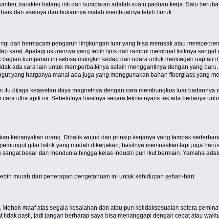
sumber, karakter batang inti dan kumparan adalah suatu paduan kerja. Satu berub
 baik dari asalnya dan bukannya malah membuatnya lebih buruk.
lindungi dari bermacam pengaruh lingkungan luar yang bisa merusak atau memperp
 karat. Apalagi ukurannya yang lebih tipis dari rambut membuat fisiknya sangat 
agian kumparan ini sebisa mungkin kedap dari udara untuk mencegah uap air menyu
tidak ada cara lain untuk memperbaikinya selain menggantinya dengan yang baru
ut yang harganya mahal ada juga yang menggunakan bahan fiberglass yang memili
 itu dijaga keawetan daya magnetnya dengan cara membungkus luar badannya deng
ra ultra apik ini. Sebetulnya hasilnya secara teknis nyaris tak ada bedanya untu
kan kebanyakan orang. Dibalik wujud dan prinsip kerjanya yang tampak sederhana 
 pemungut gitar listrik yang mudah dikerjakan, hasilnya memuaskan tapi juga ha
ng sangat besar dan mendunia hingga kelas industri pun ikut bermain. Yamaha adal
ang lebih murah dari penerapan pengetahuan ini untuk kehidupan sehari-hari.
. Mohon maaf atas segala kesalahan dan atau pun ketidaksesuaian selera peminata
 tidak pasti, jadi jangan berharap saya bisa menanggapi dengan cepat atau wakt