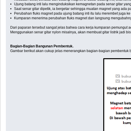
• Ujung batang inti lalu menginduksikan kemagnetan pada senar gitar yan
• Saat senar gitar dipetik, ia bergetar sehingga muatan magnet yang ada 
• Perubahan fluks magnet pada ujung batang inti itu lalu merembet juga ke 
• Kumparan menerima perubahan fluks magnet dan langsung mengubahnya m
Dari paparan tersebut sangat jelas bahwa cara kerja kumparan pemungut a
Menggunakan senar gitar nylon misalnya, akan membuat gitar listrik jadi 
Bagian-Bagian Bangunan Pembentuk.
Gambar berikut akan cukup jelas menerangkan bagian-bagian pembentuk ba