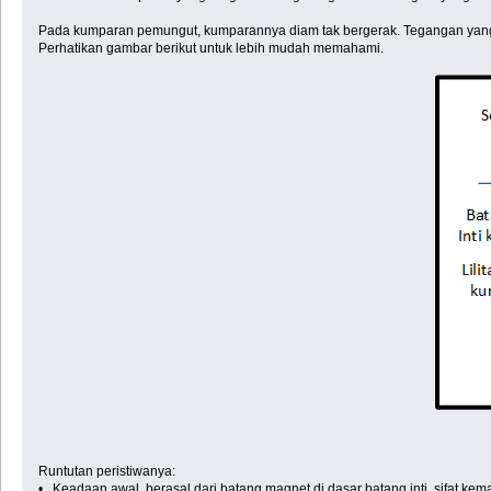
Pada kumparan pemungut, kumparannya diam tak bergerak. Tegangan yang d
Perhatikan gambar berikut untuk lebih mudah memahami.
Runtutan peristiwanya:
• Keadaan awal, berasal dari batang magnet di dasar batang inti, sifat k