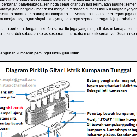
g berbahan baja/tembaga, sehingga senar gitar pun jadi bermuatan magnet sement
padanya juga bergerak mendekat-menjauh terhadap sumber induksi magnetnya yang 
seluruh badan dari batang inti kumparan itu. Sehingga fluks magnet terjadi juga d
enjadi tegangan sinyal listrik yang besarnya sepadan dengan laju perubahan f
dalah berbeda dengan mikrofon suara. Itu juga yang menjadi alasan kenapa senar
bisu, tak perduli seberapa keras seseorang mencoba memetik senarnya. Getaran s
ngunan kumparan pemungut untuk gitar listrik.