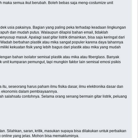
ah maka semua ikut berubah. Boleh bebas saja meng-costumize unit
endek usia pakainya. Bagian yang paling peka terhadap keadaan lingkungan
rapuh dan mudah putus. Walaupun dilapisi bahan email, tidaklah
sup masuk. Apalagi saat gitar listrik dimainkan, bisa saja keringat dari
. Wadah berbahan plastik atau mika sangat populer karena daya tahannya
ki kekuatan fisik yang lebih bagus dari plastik atau mika yang mudah
an bahan isolator semisal plastik atau mika atau fiberglass. Banyak
k unit kumparan pemungut, tapi mungkin faktor lain semisal emosi psikis
itu, seseorang harus paham ilmu fisika dasar, ilmu elektronika dasar dan
rus ekonomis dalam pembiayaannya.
ah salahsatu contohnya. Selama orang senang bermain gitar listrik, peluang
n. Silahkan, saran, kritik, masukan supaya bisa dilakukan untuk perbaikan
u online yang jelas. Mohon bisa memakluminya.