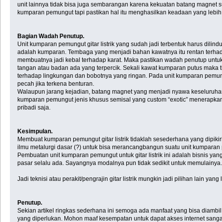
unit lainnya tidak bisa juga sembarangan karena kekuatan batang magnet 
kumparan pemungut tapi pastikan hal itu menghasilkan keadaan yang lebih
Bagian Wadah Penutup.
Unit kumparan pemungut gitar listrik yang sudah jadi terbentuk harus di
adalah kumparan. Tembaga yang menjadi bahan kawatnya itu rentan terhadap
membuatnya jadi kebal terhadap karat. Maka pastikan wadah penutup untuk b
tangan atau badan ada yang terpercik. Sekali kawat kumparan putus maka 
terhadap lingkungan dan bobotnya yang ringan. Pada unit kumparan pemung
pecah jika terkena benturan.
Walaupun jarang kejadian, batang magnet yang menjadi nyawa keseluruhan
kumparan pemungut jenis khusus semisal yang custom “exotic” menerapkan ca
pribadi saja.
Kesimpulan.
Membuat kumparan pemungut gitar listrik tidaklah sesederhana yang dipikir
ilmu metalurgi dasar (?) untuk bisa merancangbangun suatu unit kumparan
Pembuatan unit kumparan pemungut untuk gitar listrik ini adalah bisnis ya
pasar selalu ada. Sayangnya modalnya pun tidak sedikit untuk memulainya.
Jadi teknisi atau perakit/pengrajin gitar listrik mungkin jadi pilihan lain y
Penutup.
Sekian artikel ringkas sederhana ini semoga ada manfaat yang bisa diambil
yang diperlukan. Mohon maaf kesempatan untuk dapat akses internet sangat