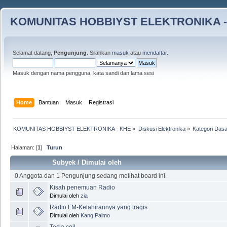
KOMUNITAS HOBBIYST ELEKTRONIKA -
Selamat datang,
Pengunjung
. Silahkan
masuk
atau
mendaftar
.
Masuk dengan nama pengguna, kata sandi dan lama sesi
Home
Bantuan
Masuk
Registrasi
KOMUNITAS HOBBIYST ELEKTRONIKA - KHE
»
Diskusi Elektronika
»
Kategori Dasa
Halaman: [
1
]
Turun
Subyek
/
Dimulai oleh
0 Anggota dan 1 Pengunjung sedang melihat board ini.
Kisah penemuan Radio
Dimulai oleh
zia
Radio FM-Kelahirannya yang tragis
Dimulai oleh
Kang Paimo
Tesla coil