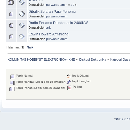
Dimulai oleh
purwanto-amm
«
1
2
»
Dibalik Sejarah Para-Penemu
Dimulai oleh
purwanto-amm
Radio Pertama Di Indonesia 2400KW
Dimulai oleh
ario
Edwin Howard Armstrong
Dimulai oleh
purwanto-amm
Halaman: [
1
]
Naik
KOMUNITAS HOBBIYST ELEKTRONIKA - KHE
»
Diskusi Elektronika
»
Kategori Dasa
Topik Normal
Topik Dikunci
Topik Lengket
Topik Hangat (Lebih dari 15 jawaban)
Polling
Topik Panas (Lebih dari 25 jawaban)
'
SMF 2.0.1