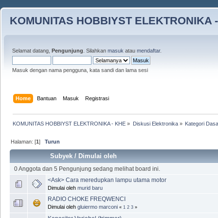
KOMUNITAS HOBBIYST ELEKTRONIKA -
Selamat datang,
Pengunjung
. Silahkan
masuk
atau
mendaftar
.
Masuk dengan nama pengguna, kata sandi dan lama sesi
Home
Bantuan
Masuk
Registrasi
KOMUNITAS HOBBIYST ELEKTRONIKA - KHE
»
Diskusi Elektronika
»
Kategori Dasa
Halaman: [
1
]
Turun
Subyek
/
Dimulai oleh
0 Anggota dan 5 Pengunjung sedang melihat board ini.
<Ask> Cara meredupkan lampu utama motor
Dimulai oleh
murid baru
RADIO CHOKE FREQWENCI
Dimulai oleh
gluiermo marconi
«
1
2
3
»