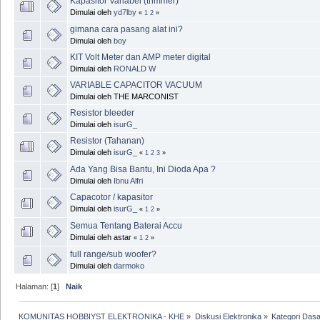
Kapasitor Variabel (trimmer)
Dimulai oleh
yd7lby
«
1
2
»
gimana cara pasang alat ini?
Dimulai oleh
boy
KIT Volt Meter dan AMP meter digital
Dimulai oleh
RONALD W
VARIABLE CAPACITOR VACUUM
Dimulai oleh THE MARCONIST
Resistor bleeder
Dimulai oleh
isurG_
Resistor (Tahanan)
Dimulai oleh
isurG_
«
1
2
3
»
Ada Yang Bisa Bantu, Ini Dioda Apa ?
Dimulai oleh
Ibnu Alfri
Capacotor / kapasitor
Dimulai oleh
isurG_
«
1
2
»
Semua Tentang Baterai Accu
Dimulai oleh astar
«
1
2
»
full range/sub woofer?
Dimulai oleh
darmoko
Halaman: [
1
]
Naik
KOMUNITAS HOBBIYST ELEKTRONIKA - KHE
»
Diskusi Elektronika
»
Kategori Dasa