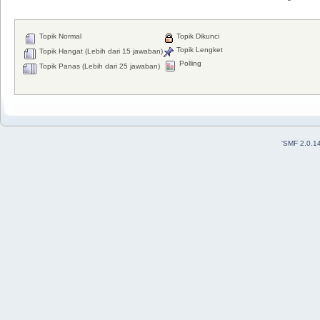
Topik Normal
Topik Dikunci
Topik Lengket
Topik Hangat (Lebih dari 15 jawaban)
Polling
Topik Panas (Lebih dari 25 jawaban)
'
SMF 2.0.1