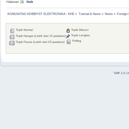
Halaman: [
1
]
Naik
KOMUNITAS HOBBIYST ELEKTRONIKA - KHE
»
Tutorial & News
»
News
»
Foreign 
Topik Normal
Topik Dikunci
Topik Lengket
Topik Hangat (Lebih dari 15 jawaban)
Polling
Topik Panas (Lebih dari 25 jawaban)
'
SMF 2.0.1