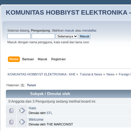
KOMUNITAS HOBBIYST ELEKTRONIKA -
Selamat datang,
Pengunjung
. Silahkan
masuk
atau
mendaftar
.
Masuk dengan nama pengguna, kata sandi dan lama sesi
Home
Bantuan
Masuk
Registrasi
KOMUNITAS HOBBIYST ELEKTRONIKA - KHE
»
Tutorial & News
»
News
»
Foreign 
Halaman: [
1
]
Turun
Subyek
/
Dimulai oleh
0 Anggota dan 3 Pengunjung sedang melihat board ini.
Halo
Dimulai oleh
STL
Welcome
Dimulai oleh THE MARCONIST