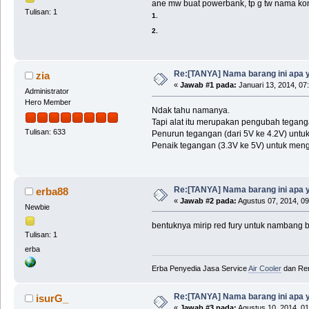
ane mw buat powerbank, tp g tw nama 
Tulisan: 1
1.
2.
Re:[TANYA] Nama barang ini apa 
zia
«
Jawab #1 pada:
Januari 13, 2014, 07
Administrator
Hero Member
Ndak tahu namanya.
Tapi alat itu merupakan pengubah teganga
Tulisan: 633
Penurun tegangan (dari 5V ke 4.2V) untuk 
Penaik tegangan (3.3V ke 5V) untuk mengi
Re:[TANYA] Nama barang ini apa 
erba88
«
Jawab #2 pada:
Agustus 07, 2014, 09
Newbie
bentuknya mirip red fury untuk nambang 
Tulisan: 1
erba
Erba Penyedia Jasa Service
Air Cooler
dan Ren
Re:[TANYA] Nama barang ini apa 
isurG_
«
Jawab #3 pada:
Agustus 10, 2014, 01