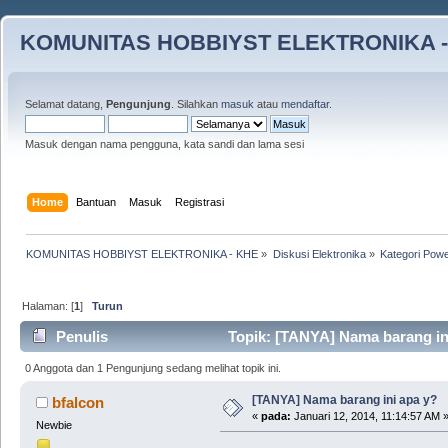
KOMUNITAS HOBBIYST ELEKTRONIKA -
Selamat datang,
Pengunjung
. Silahkan
masuk
atau
mendaftar
.
Masuk dengan nama pengguna, kata sandi dan lama sesi
Home
Bantuan
Masuk
Registrasi
KOMUNITAS HOBBIYST ELEKTRONIKA - KHE
»
Diskusi Elektronika
»
Kategori Pow
Halaman: [
1
]
Turun
Penulis
Topik: [TANYA] Nama barang ini
0 Anggota dan 1 Pengunjung sedang melihat topik ini.
[TANYA] Nama barang ini apa y?
bfalcon
«
pada:
Januari 12, 2014, 11:14:57 AM 
Newbie