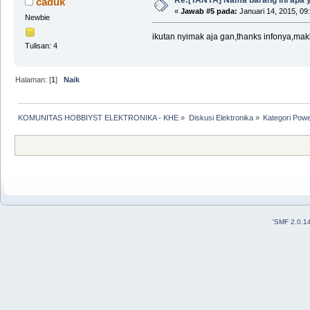
Re:[TANYA] Nama barang ini apa 
caduk
«
Jawab #5 pada:
Januari 14, 2015, 09
Newbie
ikutan nyimak aja gan,thanks infonya,ma
Tulisan: 4
Halaman: [
1
]
Naik
KOMUNITAS HOBBIYST ELEKTRONIKA - KHE
»
Diskusi Elektronika
»
Kategori Pow
'
SMF 2.0.1