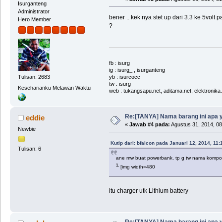
Isurganteng
Administrator
bener .. kek nya stet up dari 3.3 ke 5vol
Hero Member
?
fb : isurg
ig : isurg_ , isurganteng
yb : isurcocc
Tulisan: 2683
tw : isurg
Keseharianku Melawan Waktu
web : tukangsapu.net, aditama.net, elektronika
Re:[TANYA] Nama barang ini apa 
eddie
«
Jawab #4 pada:
Agustus 31, 2014, 08
Newbie
Kutip dari: bfalcon pada Januari 12, 2014, 11
Tulisan: 6
ane mw buat powerbank, tp g tw nama kom
1.
[img width=480
itu charger utk Lithium battery