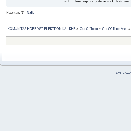
web : tukangsapu.net, aditama.net, elektronika
Halaman: [
1
]
Naik
KOMUNITAS HOBBIYST ELEKTRONIKA - KHE
»
Out Of Topic
»
Out Of Topic Area
»
'
SMF 2.0.1