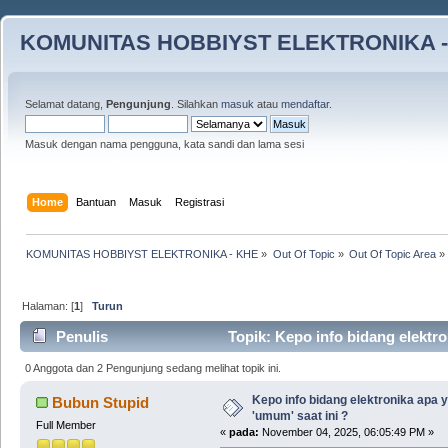
KOMUNITAS HOBBIYST ELEKTRONIKA -
Selamat datang,
Pengunjung
. Silahkan
masuk
atau
mendaftar
.
Masuk dengan nama pengguna, kata sandi dan lama sesi
Home
Bantuan
Masuk
Registrasi
KOMUNITAS HOBBIYST ELEKTRONIKA - KHE
»
Out Of Topic
»
Out Of Topic Area
»
Halaman: [
1
]
Turun
Penulis
Topik: Kepo info bidang elektron
0 Anggota dan 2 Pengunjung sedang melihat topik ini.
Kepo info bidang elektronika apa y
Bubun Stupid
'umum' saat ini ?
Full Member
«
pada:
November 04, 2025, 06:05:49 PM »