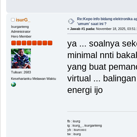
Re:Kepo info bidang elektronika ap
isurG_
'umum' saat ini ?
Isurganteng
«
Jawab #1 pada:
November 18, 2025, 03:51:
Administrator
Hero Member
ya ... soalnya se
minimal nnti bakal
yang buat pemanca
Tulisan: 2683
virtual ... balinga
Keseharianku Melawan Waktu
energi ijo
fb : isurg
ig : isurg_ , isurganteng
yb : isurcocc
tw : isurg