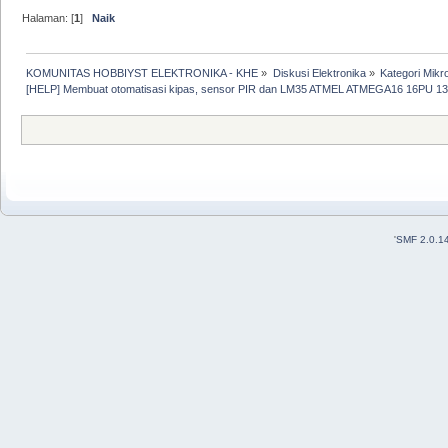
Halaman: [
1
]
Naik
KOMUNITAS HOBBIYST ELEKTRONIKA - KHE
»
Diskusi Elektronika
»
Kategori Mikro
[HELP] Membuat otomatisasi kipas, sensor PIR dan LM35 ATMEL ATMEGA16 16PU 1
'
SMF 2.0.1