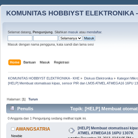
KOMUNITAS HOBBIYST ELEKTRONIKA -
Selamat datang,
Pengunjung
. Silahkan
masuk
atau
mendaftar
.
Masuk dengan nama pengguna, kata sandi dan lama sesi
Home
Bantuan
Masuk
Registrasi
KOMUNITAS HOBBIYST ELEKTRONIKA - KHE
»
Diskusi Elektronika
»
Kategori Mikro
[HELP] Membuat otomatisasi kipas, sensor PIR dan LM35 ATMEL ATMEGA16 16PU 1
Halaman: [
1
]
Turun
Penulis
Topik: [HELP] Membuat otomat
(Dibaca 9318 kali)
0 Anggota dan 1 Pengunjung sedang melihat topik ini.
[HELP] Membuat otomatisasi kipa
AWANGSATRIA
ATMEL ATMEGA16 16PU 1307K
Newbie
«
pada:
Desember 23, 2013, 02:54:05 PM »