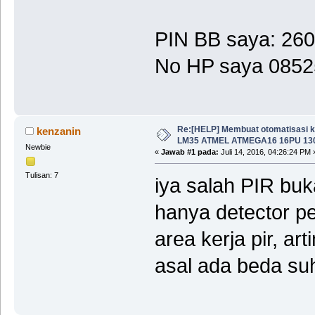
PIN BB saya: 26
No HP saya 085
Re:[HELP] Membuat otomatisasi k
kenzanin
LM35 ATMEL ATMEGA16 16PU 13
Newbie
«
Jawab #1 pada:
Juli 14, 2016, 04:26:24 PM 
Tulisan: 7
iya salah PIR bu
hanya detector p
area kerja pir, a
asal ada beda suhu