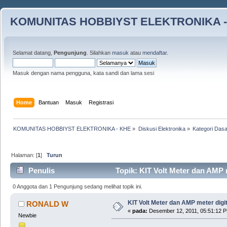
KOMUNITAS HOBBIYST ELEKTRONIKA -
Selamat datang,
Pengunjung
. Silahkan
masuk
atau
mendaftar
.
Masuk dengan nama pengguna, kata sandi dan lama sesi
Home
Bantuan
Masuk
Registrasi
KOMUNITAS HOBBIYST ELEKTRONIKA - KHE
»
Diskusi Elektronika
»
Kategori Dasa
Halaman: [
1
]
Turun
Penulis
Topik: KIT Volt Meter dan AMP m
0 Anggota dan 1 Pengunjung sedang melihat topik ini.
KIT Volt Meter dan AMP meter digit
RONALD W
«
pada:
Desember 12, 2011, 05:51:12 
Newbie