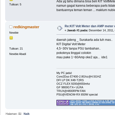
Ada yg tahu dimana bisa beli KIT VoltMete
Tulisan: 5
namun gagal karena beberapa parts tidak s
bantuannya teman teman ... maklum nubi
Re:KIT Volt Meter dan AMP meter d
redkingmaster
«
Jawab #1 pada:
Desember 14, 2011, 
Newbie
daerah jateng _ Surakarta ada tuh mas..
KIT Digital Volt Meter
4,5~30V tanpa PSU tambahan..
Tulisan: 21
pokoknya tinggal colokin
Newbie Abadi
mau pake 1~60Amp oke2 aja... ide1
My PC jadul:
Core2Duo E7400-2.8Ghz@4.5GHZ
DFI LP DK X48-T2RS
OCZ FLEX 9200@650mhz
GF 9800GTX+ ULRA
TRUX@4800RPM FAN
PSU@VENOM-RX 650W special
Halaman: [
1
]
Naik