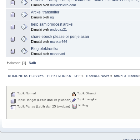
Dimulai oleh
duniaelektro.com
Artikel transmiter
Dimulai oleh
ug
help sam brodcest artikel
Dimulai oleh
andygaz21
share ebook please or penjelasan
Dimulai oleh
manxar666
Blog elektronika
Dimulai oleh
mahanani
Halaman: [
1
]
Naik
KOMUNITAS HOBBIYST ELEKTRONIKA - KHE
»
Tutorial & News
»
Artikel & Tutorial
Topik Normal
Topik Dikunci
Topik Lengket
Topik Hangat (Lebih dari 15 jawaban)
Polling
Topik Panas (Lebih dari 25 jawaban)