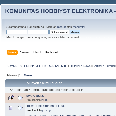
KOMUNITAS HOBBIYST ELEKTRONIKA -
Selamat datang,
Pengunjung
. Silahkan
masuk
atau
mendaftar
.
Masuk dengan nama pengguna, kata sandi dan lama sesi
Home
Bantuan
Masuk
Registrasi
KOMUNITAS HOBBIYST ELEKTRONIKA - KHE
»
Tutorial & News
»
Artikel & Tutorial
Halaman: [
1
]
Turun
Subyek
/
Dimulai oleh
0 Anggota dan 4 Pengunjung sedang melihat board ini.
BACA DULU
Dimulai oleh
isurG_
software elektronika di linux
Dimulai oleh
gepeng
E-Book " Prinsip-Prinsip Elektronika" atau Electronics Priciples (