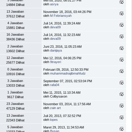
Mei 05, 2020, 08:01:27 PM
oleh
asrya
14884 Dilihat
13 Jawaban
November 18, 2016, 03:44:26 PM
oleh
M Febriansyah
37612 Dilihat
4 Jawaban
Juli 14, 2016, 11:39:24 AM
oleh
deva09
15881 Dilihat
16 Jawaban
Juli 14, 2016, 11:32:23 AM
oleh
deva09
38436 Dilihat
2 Jawaban
Juni 23, 2016, 11:05:23 AM
oleh
danijaya
13602 Dilihat
12 Jawaban
Mei 12, 2016, 04:06:25 PM
oleh
9trayeri
25677 Dilihat
0 Jawaban
Februari 09, 2016, 12:50:33 PM
oleh
muhammadnajibmahfudz
10916 Dilihat
3 Jawaban
September 07, 2015, 02:53:04 PM
oleh
rafa04
13033 Dilihat
1 Jawaban
Mei 11, 2015, 11:10:34 AM
oleh Colbysaxon
9617 Dilihat
23 Jawaban
November 03, 2014, 11:17:56 AM
oleh
zain art
47129 Dilihat
13 Jawaban
Juli 20, 2013, 07:32:52 PM
oleh
lopes
22343 Dilihat
5 Jawaban
Maret 29, 2013, 11:34:53 AM
oleh
Busan
13333 Dilihat