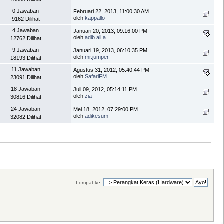
0 Jawaban
Februari 22, 2013, 11:00:30 AM
oleh
kappallo
9162 Dilihat
4 Jawaban
Januari 20, 2013, 09:16:00 PM
oleh
adib ali a
12762 Dilihat
9 Jawaban
Januari 19, 2013, 06:10:35 PM
oleh
mr.jumper
18193 Dilihat
11 Jawaban
Agustus 31, 2012, 05:40:44 PM
oleh
SafariFM
23091 Dilihat
18 Jawaban
Juli 09, 2012, 05:14:11 PM
oleh
zia
30816 Dilihat
24 Jawaban
Mei 18, 2012, 07:29:00 PM
oleh
adikesum
32082 Dilihat
Lompat ke: