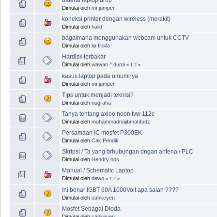
Dimulai oleh
mr.jumper
koneksi printer dengan wireless (merakit)
Dimulai oleh
halid
bagaimana menggunakan webcam untuk CCTV
Dimulai oleh
lia frisila
Hardisk terbakar
Dimulai oleh
wawan ^ duna
«
1
2
»
kasus laptop pada umumnya
Dimulai oleh
mr.jumper
Tips untuk menjadi teknisi?
Dimulai oleh
nugraha
Tanya tentang axioo neon tvw 112c
Dimulai oleh
muhammadnajibmahfudz
Persamaan IC mosfet P300EK
Dimulai oleh
Cak Pendik
Skripsi / Ta yang brhubungan dngan antena / PLC
Dimulai oleh
Hendry ops
Manual / Schematic Laptop
Dimulai oleh
dewo
«
1
2
»
Ini benar IGBT 60A 1000Volt apa salah ????
Dimulai oleh
cahkeyen
Mosfet Sebagai Dioda
Dimulai oleh
cahkeyen