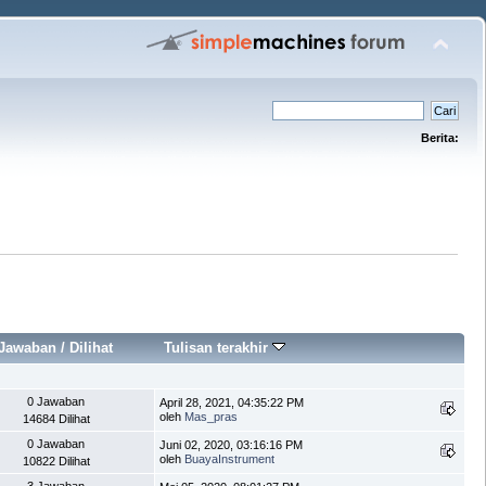
Berita:
Jawaban
/
Dilihat
Tulisan terakhir
0 Jawaban
April 28, 2021, 04:35:22 PM
oleh
Mas_pras
14684 Dilihat
0 Jawaban
Juni 02, 2020, 03:16:16 PM
oleh
BuayaInstrument
10822 Dilihat
3 Jawaban