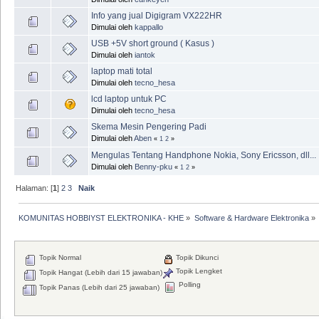
Info yang jual Digigram VX222HR
Dimulai oleh
kappallo
USB +5V short ground ( Kasus )
Dimulai oleh
iantok
laptop mati total
Dimulai oleh
tecno_hesa
lcd laptop untuk PC
Dimulai oleh
tecno_hesa
Skema Mesin Pengering Padi
Dimulai oleh
Aben
«
1
2
»
Mengulas Tentang Handphone Nokia, Sony Ericsson, dll...
Dimulai oleh
Benny-pku
«
1
2
»
Halaman: [
1
]
2
3
Naik
KOMUNITAS HOBBIYST ELEKTRONIKA - KHE
»
Software & Hardware Elektronika
»
Topik Normal
Topik Dikunci
Topik Lengket
Topik Hangat (Lebih dari 15 jawaban)
Polling
Topik Panas (Lebih dari 25 jawaban)