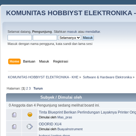
KOMUNITAS HOBBIYST ELEKTRONIKA -
Selamat datang,
Pengunjung
. Silahkan
masuk
atau
mendaftar
.
Masuk dengan nama pengguna, kata sandi dan lama sesi
Home
Bantuan
Masuk
Registrasi
KOMUNITAS HOBBIYST ELEKTRONIKA - KHE
»
Software & Hardware Elektronika
»
Halaman: [
1
]
2
3
Turun
Subyek
/
Dimulai oleh
0 Anggota dan 4 Pengunjung sedang melihat board ini.
Tinta Blueprint Berikan Perlindungan Layaknya Printer Orig
Dimulai oleh
Mas_pras
ODORID XU4
Dimulai oleh
BuayaInstrument
baterai laptop drop