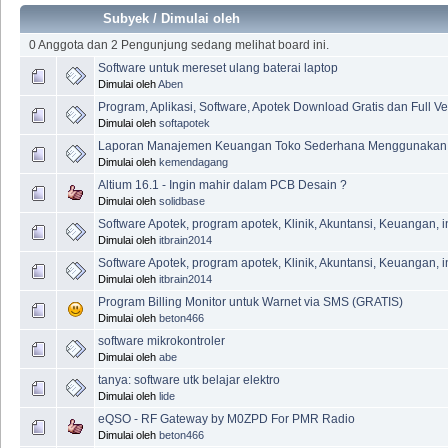
Subyek
/
Dimulai oleh
0 Anggota dan 2 Pengunjung sedang melihat board ini.
Software untuk mereset ulang baterai laptop
Dimulai oleh
Aben
Program, Aplikasi, Software, Apotek Download Gratis dan Full Ve
Dimulai oleh
softapotek
Laporan Manajemen Keuangan Toko Sederhana Menggunakan 
Dimulai oleh
kemendagang
Altium 16.1 - Ingin mahir dalam PCB Desain ?
Dimulai oleh
solidbase
Software Apotek, program apotek, Klinik, Akuntansi, Keuangan, i
Dimulai oleh
itbrain2014
Software Apotek, program apotek, Klinik, Akuntansi, Keuangan, i
Dimulai oleh
itbrain2014
Program Billing Monitor untuk Warnet via SMS (GRATIS)
Dimulai oleh
beton466
software mikrokontroler
Dimulai oleh
abe
tanya: software utk belajar elektro
Dimulai oleh
lide
eQSO - RF Gateway by M0ZPD For PMR Radio
Dimulai oleh
beton466