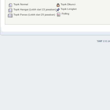
Topik Normal
Topik Dikunci
Topik Lengket
Topik Hangat (Lebih dari 15 jawaban)
Polling
Topik Panas (Lebih dari 25 jawaban)
'
SMF 2.0.1