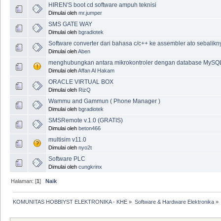
HIREN'S boot cd software ampuh teknisi
Dimulai oleh
mr.jumper
SMS GATE WAY
Dimulai oleh
bgradiotek
Software converter dari bahasa c/c++ ke assembler ato sebalikn
Dimulai oleh
Aben
menghubungkan antara mikrokontroler dengan database MySQ
Dimulai oleh
Affan Al Hakam
ORACLE VIRTUAL BOX
Dimulai oleh
RizQ
Wammu and Gammun ( Phone Manager )
Dimulai oleh
bgradiotek
SMSRemote v.1.0 (GRATIS)
Dimulai oleh
beton466
multisim v11.0
Dimulai oleh
nyo2t
Software PLC
Dimulai oleh
cungkrinx
Halaman: [
1
]
Naik
KOMUNITAS HOBBIYST ELEKTRONIKA - KHE
»
Software & Hardware Elektronika
»