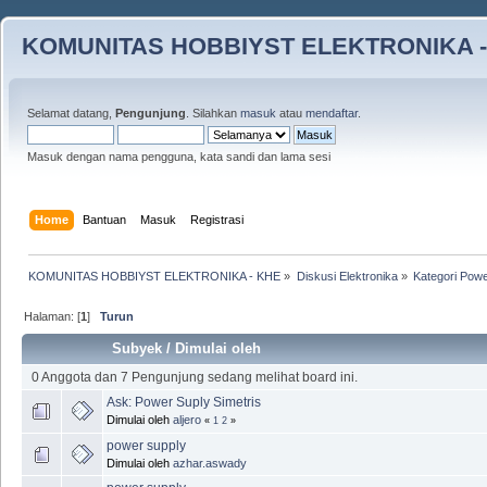
KOMUNITAS HOBBIYST ELEKTRONIKA -
Selamat datang,
Pengunjung
. Silahkan
masuk
atau
mendaftar
.
Masuk dengan nama pengguna, kata sandi dan lama sesi
Home
Bantuan
Masuk
Registrasi
KOMUNITAS HOBBIYST ELEKTRONIKA - KHE
»
Diskusi Elektronika
»
Kategori Pow
Halaman: [
1
]
Turun
Subyek
/
Dimulai oleh
0 Anggota dan 7 Pengunjung sedang melihat board ini.
Ask: Power Suply Simetris
Dimulai oleh
aljero
«
1
2
»
power supply
Dimulai oleh
azhar.aswady