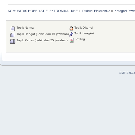
KOMUNITAS HOBBIYST ELEKTRONIKA - KHE
»
Diskusi Elektronika
»
Kategori Pow
Topik Normal
Topik Dikunci
Topik Lengket
Topik Hangat (Lebih dari 15 jawaban)
Polling
Topik Panas (Lebih dari 25 jawaban)
'
SMF 2.0.1