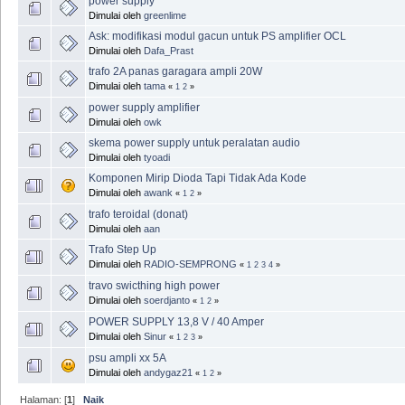
power supply
Dimulai oleh
greenlime
Ask: modifikasi modul gacun untuk PS amplifier OCL
Dimulai oleh
Dafa_Prast
trafo 2A panas garagara ampli 20W
Dimulai oleh
tama
«
1
2
»
power supply amplifier
Dimulai oleh
owk
skema power supply untuk peralatan audio
Dimulai oleh
tyoadi
Komponen Mirip Dioda Tapi Tidak Ada Kode
Dimulai oleh
awank
«
1
2
»
trafo teroidal (donat)
Dimulai oleh
aan
Trafo Step Up
Dimulai oleh
RADIO-SEMPRONG
«
1
2
3
4
»
travo swicthing high power
Dimulai oleh
soerdjanto
«
1
2
»
POWER SUPPLY 13,8 V / 40 Amper
Dimulai oleh
Sinur
«
1
2
3
»
psu ampli xx 5A
Dimulai oleh
andygaz21
«
1
2
»
Halaman: [
1
]
Naik