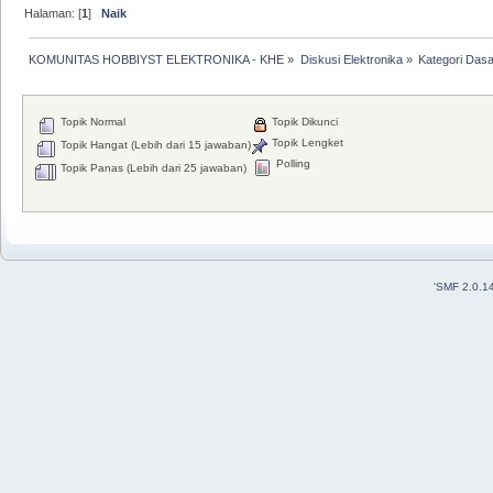
Halaman: [
1
]
Naik
KOMUNITAS HOBBIYST ELEKTRONIKA - KHE
»
Diskusi Elektronika
»
Kategori Dasa
Topik Normal
Topik Dikunci
Topik Lengket
Topik Hangat (Lebih dari 15 jawaban)
Polling
Topik Panas (Lebih dari 25 jawaban)
'
SMF 2.0.1