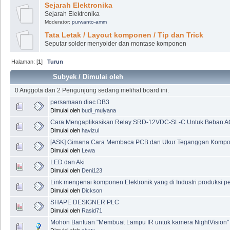
Sejarah Elektronika
Sejarah Elektronika
Moderator:
purwanto-amm
Tata Letak / Layout komponen / Tip dan Trick
Seputar solder menyolder dan montase komponen
Halaman: [
1
]
Turun
Subyek
/
Dimulai oleh
0 Anggota dan 2 Pengunjung sedang melihat board ini.
persamaan diac DB3
Dimulai oleh
budi_mulyana
Cara Mengaplikasikan Relay SRD-12VDC-SL-C Untuk Beban 
Dimulai oleh
havizul
[ASK] Gimana Cara Membaca PCB dan Ukur Teganggan Komp
Dimulai oleh
Lewa
LED dan Aki
Dimulai oleh
Deni123
Link mengenai komponen Elektronik yang di Industri produksi pe
Dimulai oleh
Dickson
SHAPE DESIGNER PLC
Dimulai oleh
Rasid71
Mohon Bantuan "Membuat Lampu IR untuk kamera NightVision"