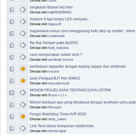
Dimulai oleh
zbotx
rangkaian flasher led mini
Dimulai oleh
hajiHEADBANG
Ampere 0 tapi lampu LED menyala...
Dimulai oleh
bagusoft
bagaimana rumus cara menggulung trafo step up master , mho
Dimulai oleh
roniahmadi
flip-flop 5amper pake tip3055
Dimulai oleh
budi_mulyana
cara mengunakan solder wick ?
Dimulai oleh
pendingin konsol
perbedaan kapasitor dengan keping sejajar dan elektroda
Dimulai oleh
cocack
(ask) Penguat BJT frek 40MHZ
Dimulai oleh
ianyudiansyah
MOHON PENJELASAN TENTANG DAYA LISTRIK
Dimulai oleh
Bruce
«
1
2
»
Mohon bantuan apa yang dimaksud dengan koefisien suhu pada 
Dimulai oleh
Moroque
Fungsi Watchdog Timer AVR 8535
Dimulai oleh
dody_salam
Link Teori dasar komponen elektronika
Dimulai oleh
ahmad iqbal