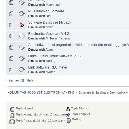
Dimulai oleh
Machmud
PC Osiloskop Software
Dimulai oleh
Niel
Software Database Flyback
Dimulai oleh
dewo
Electronics Assistant V 4.2
Dimulai oleh
M_Fariz_Tamara
Ada software bwt pngontrol kelistrikan motor ato mobil ngga ya?/
Dimulai oleh
Aben
Links - Links Untuk Software PCB
Dimulai oleh
isurG_
Link Software RLC meter
Dimulai oleh
byutea
Halaman: [
1
]
Naik
KOMUNITAS HOBBIYST ELEKTRONIKA - KHE
»
Software & Hardware Elektronika
»
Topik Normal
Topik Dikunci
Topik Lengket
Topik Hangat (Lebih dari 15 jawaban)
Polling
Topik Panas (Lebih dari 25 jawaban)