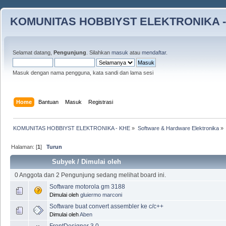
KOMUNITAS HOBBIYST ELEKTRONIKA -
Selamat datang,
Pengunjung
. Silahkan
masuk
atau
mendaftar
.
Masuk dengan nama pengguna, kata sandi dan lama sesi
Home
Bantuan
Masuk
Registrasi
KOMUNITAS HOBBIYST ELEKTRONIKA - KHE
»
Software & Hardware Elektronika
»
Halaman: [
1
]
Turun
Subyek
/
Dimulai oleh
0 Anggota dan 2 Pengunjung sedang melihat board ini.
Software motorola gm 3188
Dimulai oleh
gluiermo marconi
Software buat convert assembler ke c/c++
Dimulai oleh
Aben
FrontDesigner 3.0