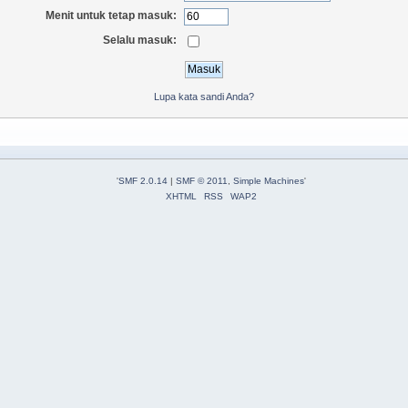
Menit untuk tetap masuk:
Selalu masuk:
Lupa kata sandi Anda?
'
SMF 2.0.14
|
SMF © 2011
,
Simple Machines
'
XHTML
RSS
WAP2